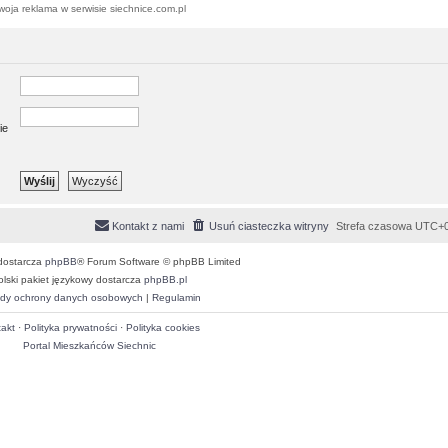
woja reklama w serwisie siechnice.com.pl
ie
Kontakt z nami
Usuń ciasteczka witryny
Strefa czasowa
UTC+0
dostarcza
phpBB
® Forum Software © phpBB Limited
olski pakiet językowy dostarcza
phpBB.pl
dy ochrony danych osobowych
|
Regulamin
akt
·
Polityka prywatności
·
Polityka cookies
Portal Mieszkańców Siechnic