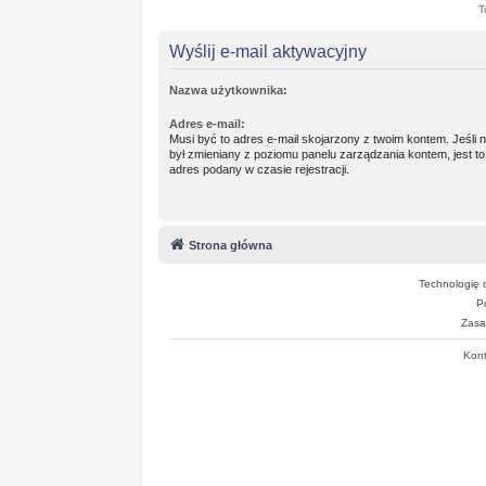
T
Wyślij e-mail aktywacyjny
Nazwa użytkownika:
Adres e-mail:
Musi być to adres e-mail skojarzony z twoim kontem. Jeśli n
był zmieniany z poziomu panelu zarządzania kontem, jest to
adres podany w czasie rejestracji.
Strona główna
Technologię 
P
Zasa
Kont