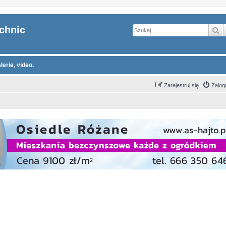
chnic
S
erie, video.
Zarejestruj się
Zalogu