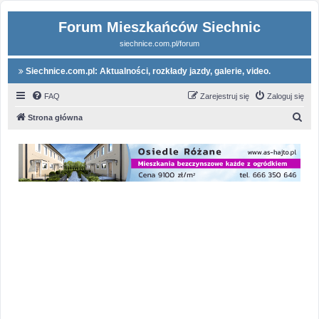
Forum Mieszkańców Siechnic
siechnice.com.pl/forum
Siechnice.com.pl: Aktualności, rozkłady jazdy, galerie, video.
FAQ
Zarejestruj się
Zaloguj się
S
Strona główna
z
u
k
a
j