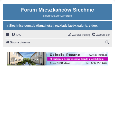
Forum Mieszkańców Siechnic
siechnice.com.pl/forum
Siechnice.com.pl: Aktualności, rozkłady jazdy, galerie, video.
FAQ
Zarejestruj się
Zaloguj się
S
Strona główna
z
u
k
a
j