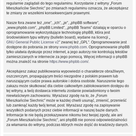
regularnie zaglądali do tego regulaminu. Korzystanie z witryny „Forum
Mieszkańców Siechnic” po zmianach regulaminu oznacza, że akceptujesz
te zmiany ze wszelkimi konsekwencjami prawnymi.
Nasze fora zwane też „one”, „ich”, „je”, „phpBB software”,
„www.phpbb.com”, „phpBB Limited”, „phpBB Teams” działają w oparciu o
oprogramowanie wykorzystujące technologię phpBB, która jest
środowiskiem typu witryny (bulletin board), wydane na licencji „
GNU General Public License v2
” zwanej też „GPL”. Oprogramowanie jest
dostępne do pobrania ze strony
www.phpbb.com
. Oprogramowanie phpBB
tylko ułatwia dyskusje przez internet, a jego autorzy nie kontrolują tekstów
zamieszczanych w internecie za jego pomocą. Więcej informacji o phpBB
można znaleźć na stronie
https://www.phpbb.com/
.
Akceptujesz zakaz publikowania wypowiedzi o charakterze obraźliwym,
oszczerczym, propagującym treści niezgodne z polskim prawem lub
naruszającym cudze prawa autorskie i dobra osobiste. Naruszenie tego
zakazu może skutkować dla ciebie całkowitym zablokowaniem dostępu do
tej witryny, a twój dostawca internetu zostanie powiadomiony o twoim
niewłaściwym zachowaniu. Wyrażasz zgodę na to, że „Forum
Mieszkańców Siechnic” może w każdej chwili usunąć, zmienić, przenieść
lub zamknąć każdy twój temat, post. Wyrażasz zgodę na zapisywanie
wszystkich podanych przez ciebie informacji w naszej bazie danych.
Informacje te nie będą przekazywane nikomu bez twojej zgody, ale ani
„Forum Mieszkańców Siechnic”, ani phpBB nie ponosi odpowiedzialności
za włamania do witryny, podczas których może dojść do kradzieży danych.