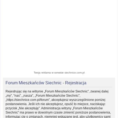
Twoja reklama w serwisie siechnice.com.pl
Forum Mieszkańców Siechnic - Rejestracja
Rejestrując się na witrynie „Forum Mieszkańców Siechnic”, zwanej dalej
„my”, ”nas”, „nasza”, „Forum Mieszkańców Siechnic”,
„https://siechnice.com.pl/forum”, akceptujesz wyszczególnione poniżej
postanowienia. Jeśli ich nie akceptujesz, opuść to miejsce, naciskając
przycisk „Nie akceptuję”. Administracja witryny „Forum Mieszkańców
Siechnic” ma prawo w dowolnym czasie zmienić poniższe postanowienia,
informując cię o zmianach, niemniej wskazane jest, aby użytkownicy sami