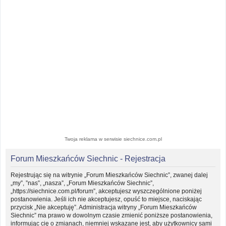
Twoja reklama w serwisie siechnice.com.pl
Forum Mieszkańców Siechnic - Rejestracja
Rejestrując się na witrynie „Forum Mieszkańców Siechnic”, zwanej dalej
„my”, ”nas”, „nasza”, „Forum Mieszkańców Siechnic”,
„https://siechnice.com.pl/forum”, akceptujesz wyszczególnione poniżej
postanowienia. Jeśli ich nie akceptujesz, opuść to miejsce, naciskając
przycisk „Nie akceptuję”. Administracja witryny „Forum Mieszkańców
Siechnic” ma prawo w dowolnym czasie zmienić poniższe postanowienia,
informując cię o zmianach, niemniej wskazane jest, aby użytkownicy sami