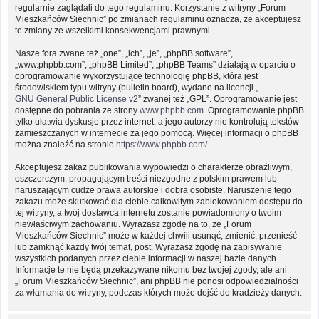
regularnie zaglądali do tego regulaminu. Korzystanie z witryny „Forum
Mieszkańców Siechnic” po zmianach regulaminu oznacza, że akceptujesz
te zmiany ze wszelkimi konsekwencjami prawnymi.
Nasze fora zwane też „one”, „ich”, „je”, „phpBB software”,
„www.phpbb.com”, „phpBB Limited”, „phpBB Teams” działają w oparciu o
oprogramowanie wykorzystujące technologię phpBB, która jest
środowiskiem typu witryny (bulletin board), wydane na licencji „
GNU General Public License v2
” zwanej też „GPL”. Oprogramowanie jest
dostępne do pobrania ze strony
www.phpbb.com
. Oprogramowanie phpBB
tylko ułatwia dyskusje przez internet, a jego autorzy nie kontrolują tekstów
zamieszczanych w internecie za jego pomocą. Więcej informacji o phpBB
można znaleźć na stronie
https://www.phpbb.com/
.
Akceptujesz zakaz publikowania wypowiedzi o charakterze obraźliwym,
oszczerczym, propagującym treści niezgodne z polskim prawem lub
naruszającym cudze prawa autorskie i dobra osobiste. Naruszenie tego
zakazu może skutkować dla ciebie całkowitym zablokowaniem dostępu do
tej witryny, a twój dostawca internetu zostanie powiadomiony o twoim
niewłaściwym zachowaniu. Wyrażasz zgodę na to, że „Forum
Mieszkańców Siechnic” może w każdej chwili usunąć, zmienić, przenieść
lub zamknąć każdy twój temat, post. Wyrażasz zgodę na zapisywanie
wszystkich podanych przez ciebie informacji w naszej bazie danych.
Informacje te nie będą przekazywane nikomu bez twojej zgody, ale ani
„Forum Mieszkańców Siechnic”, ani phpBB nie ponosi odpowiedzialności
za włamania do witryny, podczas których może dojść do kradzieży danych.