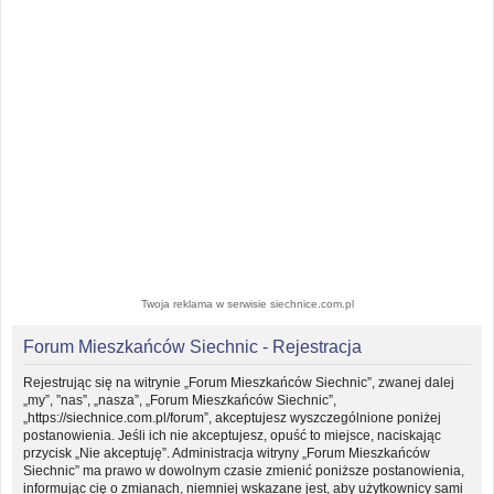
Twoja reklama w serwisie siechnice.com.pl
Forum Mieszkańców Siechnic - Rejestracja
Rejestrując się na witrynie „Forum Mieszkańców Siechnic”, zwanej dalej
„my”, ”nas”, „nasza”, „Forum Mieszkańców Siechnic”,
„https://siechnice.com.pl/forum”, akceptujesz wyszczególnione poniżej
postanowienia. Jeśli ich nie akceptujesz, opuść to miejsce, naciskając
przycisk „Nie akceptuję”. Administracja witryny „Forum Mieszkańców
Siechnic” ma prawo w dowolnym czasie zmienić poniższe postanowienia,
informując cię o zmianach, niemniej wskazane jest, aby użytkownicy sami