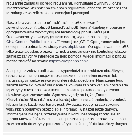
regularnie zaglądali do tego regulaminu. Korzystanie z witryny „Forum
Mieszkańców Siechnic” po zmianach regulaminu oznacza, że akceptujesz
te zmiany ze wszelkimi konsekwencjami prawnymi.
Nasze fora zwane też „one”, „ich”, „je”, „phpBB software”,
„www.phpbb.com”, „phpBB Limited”, „phpBB Teams” działają w oparciu o
oprogramowanie wykorzystujące technologię phpBB, która jest
środowiskiem typu witryny (bulletin board), wydane na licencji „
GNU General Public License v2
” zwanej też „GPL”. Oprogramowanie jest
dostępne do pobrania ze strony
www.phpbb.com
. Oprogramowanie phpBB
tylko ułatwia dyskusje przez internet, a jego autorzy nie kontrolują tekstów
zamieszczanych w internecie za jego pomocą. Więcej informacji o phpBB
można znaleźć na stronie
https://www.phpbb.com/
.
Akceptujesz zakaz publikowania wypowiedzi o charakterze obraźliwym,
oszczerczym, propagującym treści niezgodne z polskim prawem lub
naruszającym cudze prawa autorskie i dobra osobiste. Naruszenie tego
zakazu może skutkować dla ciebie całkowitym zablokowaniem dostępu do
tej witryny, a twój dostawca internetu zostanie powiadomiony o twoim
niewłaściwym zachowaniu. Wyrażasz zgodę na to, że „Forum
Mieszkańców Siechnic” może w każdej chwili usunąć, zmienić, przenieść
lub zamknąć każdy twój temat, post. Wyrażasz zgodę na zapisywanie
wszystkich podanych przez ciebie informacji w naszej bazie danych.
Informacje te nie będą przekazywane nikomu bez twojej zgody, ale ani
„Forum Mieszkańców Siechnic”, ani phpBB nie ponosi odpowiedzialności
za włamania do witryny, podczas których może dojść do kradzieży danych.