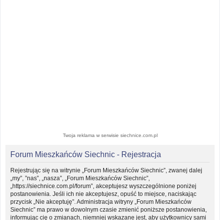
Twoja reklama w serwisie siechnice.com.pl
Forum Mieszkańców Siechnic - Rejestracja
Rejestrując się na witrynie „Forum Mieszkańców Siechnic”, zwanej dalej
„my”, ”nas”, „nasza”, „Forum Mieszkańców Siechnic”,
„https://siechnice.com.pl/forum”, akceptujesz wyszczególnione poniżej
postanowienia. Jeśli ich nie akceptujesz, opuść to miejsce, naciskając
przycisk „Nie akceptuję”. Administracja witryny „Forum Mieszkańców
Siechnic” ma prawo w dowolnym czasie zmienić poniższe postanowienia,
informując cię o zmianach, niemniej wskazane jest, aby użytkownicy sami