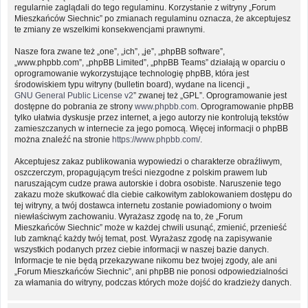
regularnie zaglądali do tego regulaminu. Korzystanie z witryny „Forum
Mieszkańców Siechnic” po zmianach regulaminu oznacza, że akceptujesz
te zmiany ze wszelkimi konsekwencjami prawnymi.
Nasze fora zwane też „one”, „ich”, „je”, „phpBB software”,
„www.phpbb.com”, „phpBB Limited”, „phpBB Teams” działają w oparciu o
oprogramowanie wykorzystujące technologię phpBB, która jest
środowiskiem typu witryny (bulletin board), wydane na licencji „
GNU General Public License v2
” zwanej też „GPL”. Oprogramowanie jest
dostępne do pobrania ze strony
www.phpbb.com
. Oprogramowanie phpBB
tylko ułatwia dyskusje przez internet, a jego autorzy nie kontrolują tekstów
zamieszczanych w internecie za jego pomocą. Więcej informacji o phpBB
można znaleźć na stronie
https://www.phpbb.com/
.
Akceptujesz zakaz publikowania wypowiedzi o charakterze obraźliwym,
oszczerczym, propagującym treści niezgodne z polskim prawem lub
naruszającym cudze prawa autorskie i dobra osobiste. Naruszenie tego
zakazu może skutkować dla ciebie całkowitym zablokowaniem dostępu do
tej witryny, a twój dostawca internetu zostanie powiadomiony o twoim
niewłaściwym zachowaniu. Wyrażasz zgodę na to, że „Forum
Mieszkańców Siechnic” może w każdej chwili usunąć, zmienić, przenieść
lub zamknąć każdy twój temat, post. Wyrażasz zgodę na zapisywanie
wszystkich podanych przez ciebie informacji w naszej bazie danych.
Informacje te nie będą przekazywane nikomu bez twojej zgody, ale ani
„Forum Mieszkańców Siechnic”, ani phpBB nie ponosi odpowiedzialności
za włamania do witryny, podczas których może dojść do kradzieży danych.