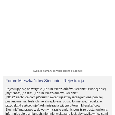
Twoja reklama w serwisie siechnice.com.pl
Forum Mieszkańców Siechnic - Rejestracja
Rejestrując się na witrynie „Forum Mieszkańców Siechnic”, zwanej dalej
„my”, ”nas”, „nasza”, „Forum Mieszkańców Siechnic”,
„https://siechnice.com.pl/forum”, akceptujesz wyszczególnione poniżej
postanowienia. Jeśli ich nie akceptujesz, opuść to miejsce, naciskając
przycisk „Nie akceptuję”. Administracja witryny „Forum Mieszkańców
Siechnic” ma prawo w dowolnym czasie zmienić poniższe postanowienia,
informując cię o zmianach, niemniej wskazane jest, aby użytkownicy sami