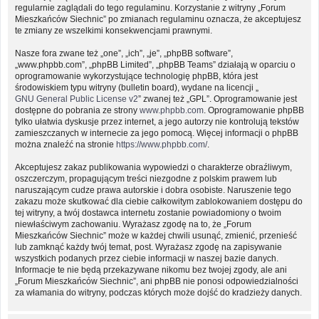
regularnie zaglądali do tego regulaminu. Korzystanie z witryny „Forum
Mieszkańców Siechnic” po zmianach regulaminu oznacza, że akceptujesz
te zmiany ze wszelkimi konsekwencjami prawnymi.
Nasze fora zwane też „one”, „ich”, „je”, „phpBB software”,
„www.phpbb.com”, „phpBB Limited”, „phpBB Teams” działają w oparciu o
oprogramowanie wykorzystujące technologię phpBB, która jest
środowiskiem typu witryny (bulletin board), wydane na licencji „
GNU General Public License v2
” zwanej też „GPL”. Oprogramowanie jest
dostępne do pobrania ze strony
www.phpbb.com
. Oprogramowanie phpBB
tylko ułatwia dyskusje przez internet, a jego autorzy nie kontrolują tekstów
zamieszczanych w internecie za jego pomocą. Więcej informacji o phpBB
można znaleźć na stronie
https://www.phpbb.com/
.
Akceptujesz zakaz publikowania wypowiedzi o charakterze obraźliwym,
oszczerczym, propagującym treści niezgodne z polskim prawem lub
naruszającym cudze prawa autorskie i dobra osobiste. Naruszenie tego
zakazu może skutkować dla ciebie całkowitym zablokowaniem dostępu do
tej witryny, a twój dostawca internetu zostanie powiadomiony o twoim
niewłaściwym zachowaniu. Wyrażasz zgodę na to, że „Forum
Mieszkańców Siechnic” może w każdej chwili usunąć, zmienić, przenieść
lub zamknąć każdy twój temat, post. Wyrażasz zgodę na zapisywanie
wszystkich podanych przez ciebie informacji w naszej bazie danych.
Informacje te nie będą przekazywane nikomu bez twojej zgody, ale ani
„Forum Mieszkańców Siechnic”, ani phpBB nie ponosi odpowiedzialności
za włamania do witryny, podczas których może dojść do kradzieży danych.