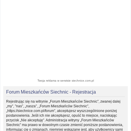
Twoja reklama w serwisie siechnice.com.pl
Forum Mieszkańców Siechnic - Rejestracja
Rejestrując się na witrynie „Forum Mieszkańców Siechnic”, zwanej dalej
„my”, ”nas”, „nasza”, „Forum Mieszkańców Siechnic”,
„https://siechnice.com.pl/forum”, akceptujesz wyszczególnione poniżej
postanowienia. Jeśli ich nie akceptujesz, opuść to miejsce, naciskając
przycisk „Nie akceptuję”. Administracja witryny „Forum Mieszkańców
Siechnic” ma prawo w dowolnym czasie zmienić poniższe postanowienia,
informując cię o zmianach, niemniej wskazane jest, aby użytkownicy sami