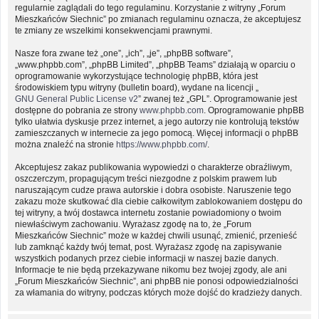
regularnie zaglądali do tego regulaminu. Korzystanie z witryny „Forum
Mieszkańców Siechnic” po zmianach regulaminu oznacza, że akceptujesz
te zmiany ze wszelkimi konsekwencjami prawnymi.
Nasze fora zwane też „one”, „ich”, „je”, „phpBB software”,
„www.phpbb.com”, „phpBB Limited”, „phpBB Teams” działają w oparciu o
oprogramowanie wykorzystujące technologię phpBB, która jest
środowiskiem typu witryny (bulletin board), wydane na licencji „
GNU General Public License v2
” zwanej też „GPL”. Oprogramowanie jest
dostępne do pobrania ze strony
www.phpbb.com
. Oprogramowanie phpBB
tylko ułatwia dyskusje przez internet, a jego autorzy nie kontrolują tekstów
zamieszczanych w internecie za jego pomocą. Więcej informacji o phpBB
można znaleźć na stronie
https://www.phpbb.com/
.
Akceptujesz zakaz publikowania wypowiedzi o charakterze obraźliwym,
oszczerczym, propagującym treści niezgodne z polskim prawem lub
naruszającym cudze prawa autorskie i dobra osobiste. Naruszenie tego
zakazu może skutkować dla ciebie całkowitym zablokowaniem dostępu do
tej witryny, a twój dostawca internetu zostanie powiadomiony o twoim
niewłaściwym zachowaniu. Wyrażasz zgodę na to, że „Forum
Mieszkańców Siechnic” może w każdej chwili usunąć, zmienić, przenieść
lub zamknąć każdy twój temat, post. Wyrażasz zgodę na zapisywanie
wszystkich podanych przez ciebie informacji w naszej bazie danych.
Informacje te nie będą przekazywane nikomu bez twojej zgody, ale ani
„Forum Mieszkańców Siechnic”, ani phpBB nie ponosi odpowiedzialności
za włamania do witryny, podczas których może dojść do kradzieży danych.