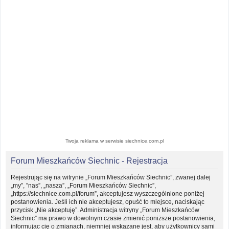
Twoja reklama w serwisie siechnice.com.pl
Forum Mieszkańców Siechnic - Rejestracja
Rejestrując się na witrynie „Forum Mieszkańców Siechnic”, zwanej dalej
„my”, ”nas”, „nasza”, „Forum Mieszkańców Siechnic”,
„https://siechnice.com.pl/forum”, akceptujesz wyszczególnione poniżej
postanowienia. Jeśli ich nie akceptujesz, opuść to miejsce, naciskając
przycisk „Nie akceptuję”. Administracja witryny „Forum Mieszkańców
Siechnic” ma prawo w dowolnym czasie zmienić poniższe postanowienia,
informując cię o zmianach, niemniej wskazane jest, aby użytkownicy sami