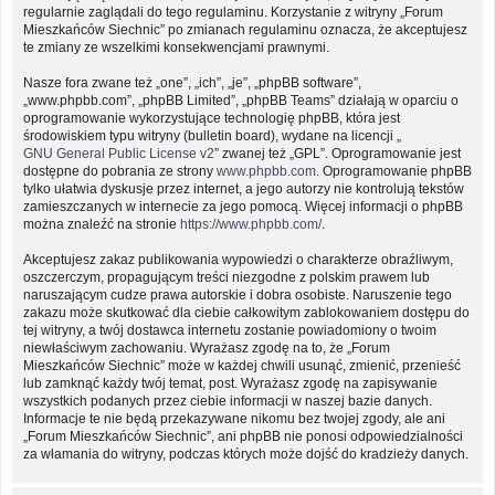
regularnie zaglądali do tego regulaminu. Korzystanie z witryny „Forum
Mieszkańców Siechnic” po zmianach regulaminu oznacza, że akceptujesz
te zmiany ze wszelkimi konsekwencjami prawnymi.
Nasze fora zwane też „one”, „ich”, „je”, „phpBB software”,
„www.phpbb.com”, „phpBB Limited”, „phpBB Teams” działają w oparciu o
oprogramowanie wykorzystujące technologię phpBB, która jest
środowiskiem typu witryny (bulletin board), wydane na licencji „
GNU General Public License v2
” zwanej też „GPL”. Oprogramowanie jest
dostępne do pobrania ze strony
www.phpbb.com
. Oprogramowanie phpBB
tylko ułatwia dyskusje przez internet, a jego autorzy nie kontrolują tekstów
zamieszczanych w internecie za jego pomocą. Więcej informacji o phpBB
można znaleźć na stronie
https://www.phpbb.com/
.
Akceptujesz zakaz publikowania wypowiedzi o charakterze obraźliwym,
oszczerczym, propagującym treści niezgodne z polskim prawem lub
naruszającym cudze prawa autorskie i dobra osobiste. Naruszenie tego
zakazu może skutkować dla ciebie całkowitym zablokowaniem dostępu do
tej witryny, a twój dostawca internetu zostanie powiadomiony o twoim
niewłaściwym zachowaniu. Wyrażasz zgodę na to, że „Forum
Mieszkańców Siechnic” może w każdej chwili usunąć, zmienić, przenieść
lub zamknąć każdy twój temat, post. Wyrażasz zgodę na zapisywanie
wszystkich podanych przez ciebie informacji w naszej bazie danych.
Informacje te nie będą przekazywane nikomu bez twojej zgody, ale ani
„Forum Mieszkańców Siechnic”, ani phpBB nie ponosi odpowiedzialności
za włamania do witryny, podczas których może dojść do kradzieży danych.