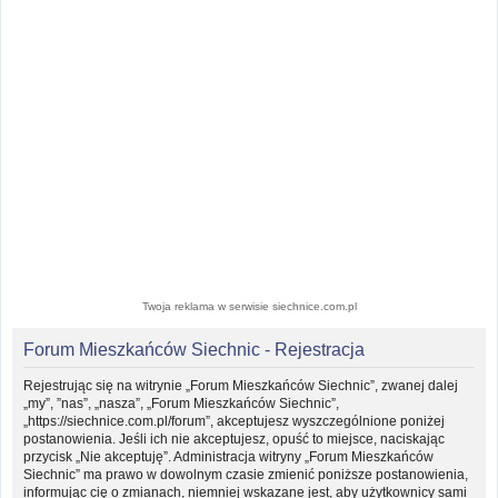
Twoja reklama w serwisie siechnice.com.pl
Forum Mieszkańców Siechnic - Rejestracja
Rejestrując się na witrynie „Forum Mieszkańców Siechnic”, zwanej dalej
„my”, ”nas”, „nasza”, „Forum Mieszkańców Siechnic”,
„https://siechnice.com.pl/forum”, akceptujesz wyszczególnione poniżej
postanowienia. Jeśli ich nie akceptujesz, opuść to miejsce, naciskając
przycisk „Nie akceptuję”. Administracja witryny „Forum Mieszkańców
Siechnic” ma prawo w dowolnym czasie zmienić poniższe postanowienia,
informując cię o zmianach, niemniej wskazane jest, aby użytkownicy sami