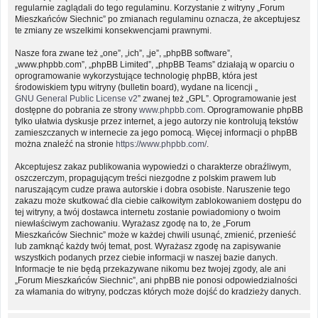
regularnie zaglądali do tego regulaminu. Korzystanie z witryny „Forum
Mieszkańców Siechnic” po zmianach regulaminu oznacza, że akceptujesz
te zmiany ze wszelkimi konsekwencjami prawnymi.
Nasze fora zwane też „one”, „ich”, „je”, „phpBB software”,
„www.phpbb.com”, „phpBB Limited”, „phpBB Teams” działają w oparciu o
oprogramowanie wykorzystujące technologię phpBB, która jest
środowiskiem typu witryny (bulletin board), wydane na licencji „
GNU General Public License v2
” zwanej też „GPL”. Oprogramowanie jest
dostępne do pobrania ze strony
www.phpbb.com
. Oprogramowanie phpBB
tylko ułatwia dyskusje przez internet, a jego autorzy nie kontrolują tekstów
zamieszczanych w internecie za jego pomocą. Więcej informacji o phpBB
można znaleźć na stronie
https://www.phpbb.com/
.
Akceptujesz zakaz publikowania wypowiedzi o charakterze obraźliwym,
oszczerczym, propagującym treści niezgodne z polskim prawem lub
naruszającym cudze prawa autorskie i dobra osobiste. Naruszenie tego
zakazu może skutkować dla ciebie całkowitym zablokowaniem dostępu do
tej witryny, a twój dostawca internetu zostanie powiadomiony o twoim
niewłaściwym zachowaniu. Wyrażasz zgodę na to, że „Forum
Mieszkańców Siechnic” może w każdej chwili usunąć, zmienić, przenieść
lub zamknąć każdy twój temat, post. Wyrażasz zgodę na zapisywanie
wszystkich podanych przez ciebie informacji w naszej bazie danych.
Informacje te nie będą przekazywane nikomu bez twojej zgody, ale ani
„Forum Mieszkańców Siechnic”, ani phpBB nie ponosi odpowiedzialności
za włamania do witryny, podczas których może dojść do kradzieży danych.