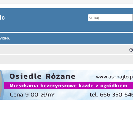
ic
video.