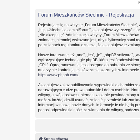
T
Forum Mieszkańców Siechnic - Rejestracja
Rejestrując się na witrynie „Forum Mieszkańców Siechnic”, 
„https://siechnice.com.pl/forum”, akceptujesz wyszczególnion
„Nie akceptuję”. Administracja witryny „Forum Mieszkańców
zmianach, niemniej wskazane jest, aby użytkownicy sami re
po zmianach regulaminu oznacza, że akceptujesz te zmian
Nasze fora zwane też „one”, „ich”, „je”, „phpBB software”
wykorzystujące technologię phpBB, która jest środowiskiem ty
„GPL”. Oprogramowanie jest dostępne do pobrania ze stro
autorzy nie kontrolują tekstów zamieszczanych w interneci
https://www.phpbb.com/
.
Akceptujesz zakaz publikowania wypowiedzi o charakterze 
naruszającym cudze prawa autorskie i dobra osobiste. Nar
witryny, a twój dostawca internetu zostanie powiadomiony
może w każdej chwili usunąć, zmienić, przenieść lub zamkn
informacji w naszej bazie danych. Informacje te nie będą 
ponosi odpowiedzialności za włamania do witryny, podczas 
Strona główna