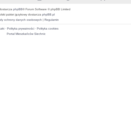
dostarcza
phpBB
® Forum Software © phpBB Limited
olski pakiet językowy dostarcza
phpBB.pl
dy ochrony danych osobowych
|
Regulamin
akt
·
Polityka prywatności
·
Polityka cookies
Portal Mieszkańców Siechnic