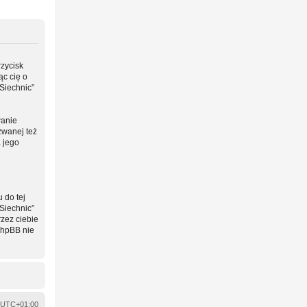
rzycisk
ąc cię o
Siechnic”
wanie
zwanej też
a jego
 do tej
Siechnic”
zez ciebie
phpBB nie
UTC+01:00