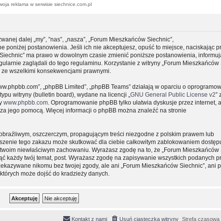
woja reklama w serwisie siechnice.com.pl
zwanej dalej „my”, ”nas”, „nasza”, „Forum Mieszkańców Siechnic”,
e poniżej postanowienia. Jeśli ich nie akceptujesz, opuść to miejsce, naciskając p
 Siechnic” ma prawo w dowolnym czasie zmienić poniższe postanowienia, informuj
gularnie zaglądali do tego regulaminu. Korzystanie z witryny „Forum Mieszkańców 
y ze wszelkimi konsekwencjami prawnymi.
, „www.phpbb.com”, „phpBB Limited”, „phpBB Teams” działają w oparciu o oprogramo
pu witryny (bulletin board), wydane na licencji „
GNU General Public License v2
” 
ny
www.phpbb.com
. Oprogramowanie phpBB tylko ułatwia dyskusje przez internet, 
e za jego pomocą. Więcej informacji o phpBB można znaleźć na stronie
obraźliwym, oszczerczym, propagującym treści niezgodne z polskim prawem lub
uszenie tego zakazu może skutkować dla ciebie całkowitym zablokowaniem dostępu
 o twoim niewłaściwym zachowaniu. Wyrażasz zgodę na to, że „Forum Mieszkańców 
ąć każdy twój temat, post. Wyrażasz zgodę na zapisywanie wszystkich podanych pr
przekazywane nikomu bez twojej zgody, ale ani „Forum Mieszkańców Siechnic”, ani 
których może dojść do kradzieży danych.
Kontakt z nami
Usuń ciasteczka witryny
Strefa czasowa