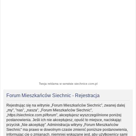
Twoja reklama w serwisie siechnice.com.pl
Forum Mieszkańców Siechnic - Rejestracja
Rejestrując się na witrynie „Forum Mieszkańców Siechnic”, zwanej dalej
„my”, ”nas”, „nasza”, „Forum Mieszkańców Siechnic”,
„https://siechnice.com.pl/forum”, akceptujesz wyszczególnione poniżej
postanowienia. Jeśli ich nie akceptujesz, opuść to miejsce, naciskając
przycisk „Nie akceptuję”. Administracja witryny „Forum Mieszkańców
Siechnic” ma prawo w dowolnym czasie zmienić poniższe postanowienia,
informując cię o zmianach, niemniej wskazane jest, aby użytkownicy sami