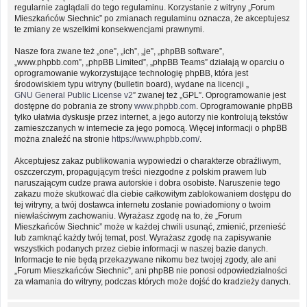
regularnie zaglądali do tego regulaminu. Korzystanie z witryny „Forum
Mieszkańców Siechnic” po zmianach regulaminu oznacza, że akceptujesz
te zmiany ze wszelkimi konsekwencjami prawnymi.
Nasze fora zwane też „one”, „ich”, „je”, „phpBB software”,
„www.phpbb.com”, „phpBB Limited”, „phpBB Teams” działają w oparciu o
oprogramowanie wykorzystujące technologię phpBB, która jest
środowiskiem typu witryny (bulletin board), wydane na licencji „
GNU General Public License v2
” zwanej też „GPL”. Oprogramowanie jest
dostępne do pobrania ze strony
www.phpbb.com
. Oprogramowanie phpBB
tylko ułatwia dyskusje przez internet, a jego autorzy nie kontrolują tekstów
zamieszczanych w internecie za jego pomocą. Więcej informacji o phpBB
można znaleźć na stronie
https://www.phpbb.com/
.
Akceptujesz zakaz publikowania wypowiedzi o charakterze obraźliwym,
oszczerczym, propagującym treści niezgodne z polskim prawem lub
naruszającym cudze prawa autorskie i dobra osobiste. Naruszenie tego
zakazu może skutkować dla ciebie całkowitym zablokowaniem dostępu do
tej witryny, a twój dostawca internetu zostanie powiadomiony o twoim
niewłaściwym zachowaniu. Wyrażasz zgodę na to, że „Forum
Mieszkańców Siechnic” może w każdej chwili usunąć, zmienić, przenieść
lub zamknąć każdy twój temat, post. Wyrażasz zgodę na zapisywanie
wszystkich podanych przez ciebie informacji w naszej bazie danych.
Informacje te nie będą przekazywane nikomu bez twojej zgody, ale ani
„Forum Mieszkańców Siechnic”, ani phpBB nie ponosi odpowiedzialności
za włamania do witryny, podczas których może dojść do kradzieży danych.