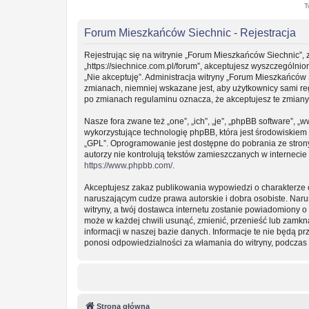
T
Forum Mieszkańców Siechnic - Rejestracja
Rejestrując się na witrynie „Forum Mieszkańców Siechnic”, 
„https://siechnice.com.pl/forum”, akceptujesz wyszczególnion
„Nie akceptuję”. Administracja witryny „Forum Mieszkańców
zmianach, niemniej wskazane jest, aby użytkownicy sami re
po zmianach regulaminu oznacza, że akceptujesz te zmian
Nasze fora zwane też „one”, „ich”, „je”, „phpBB software”
wykorzystujące technologię phpBB, która jest środowiskiem ty
„GPL”. Oprogramowanie jest dostępne do pobrania ze stro
autorzy nie kontrolują tekstów zamieszczanych w interneci
https://www.phpbb.com/
.
Akceptujesz zakaz publikowania wypowiedzi o charakterze 
naruszającym cudze prawa autorskie i dobra osobiste. Nar
witryny, a twój dostawca internetu zostanie powiadomiony
może w każdej chwili usunąć, zmienić, przenieść lub zamkn
informacji w naszej bazie danych. Informacje te nie będą 
ponosi odpowiedzialności za włamania do witryny, podczas 
Strona główna