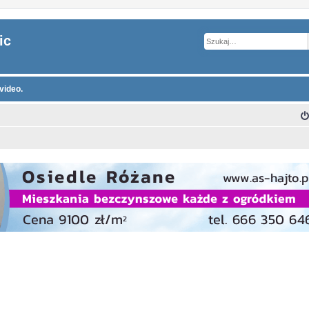
ic
video.