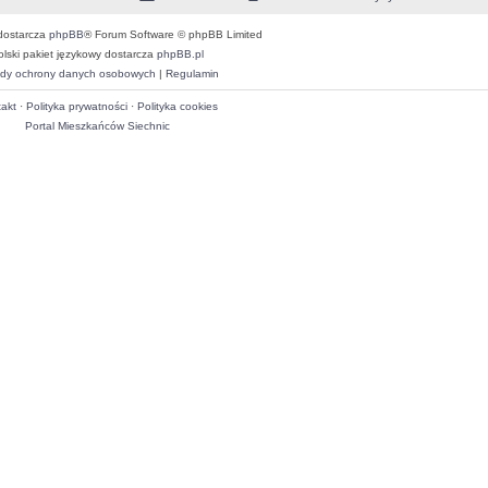
dostarcza
phpBB
® Forum Software © phpBB Limited
olski pakiet językowy dostarcza
phpBB.pl
dy ochrony danych osobowych
|
Regulamin
akt
·
Polityka prywatności
·
Polityka cookies
Portal Mieszkańców Siechnic