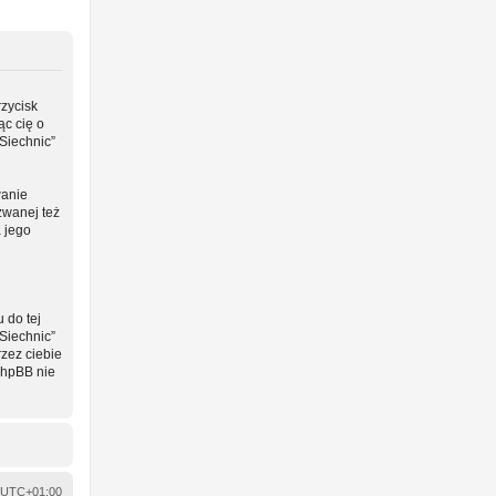
rzycisk
ąc cię o
Siechnic”
wanie
zwanej też
a jego
 do tej
Siechnic”
zez ciebie
phpBB nie
UTC+01:00