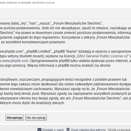
woja reklama w serwisie siechnice.com.pl
zwanej dalej „my”, ”nas”, „nasza”, „Forum Mieszkańców Siechnic”,
e poniżej postanowienia. Jeśli ich nie akceptujesz, opuść to miejsce, naciskając p
 Siechnic” ma prawo w dowolnym czasie zmienić poniższe postanowienia, informuj
gularnie zaglądali do tego regulaminu. Korzystanie z witryny „Forum Mieszkańców 
y ze wszelkimi konsekwencjami prawnymi.
, „www.phpbb.com”, „phpBB Limited”, „phpBB Teams” działają w oparciu o oprogramo
pu witryny (bulletin board), wydane na licencji „
GNU General Public License v2
” 
ny
www.phpbb.com
. Oprogramowanie phpBB tylko ułatwia dyskusje przez internet, 
e za jego pomocą. Więcej informacji o phpBB można znaleźć na stronie
obraźliwym, oszczerczym, propagującym treści niezgodne z polskim prawem lub
uszenie tego zakazu może skutkować dla ciebie całkowitym zablokowaniem dostępu
 o twoim niewłaściwym zachowaniu. Wyrażasz zgodę na to, że „Forum Mieszkańców 
ąć każdy twój temat, post. Wyrażasz zgodę na zapisywanie wszystkich podanych pr
przekazywane nikomu bez twojej zgody, ale ani „Forum Mieszkańców Siechnic”, ani 
których może dojść do kradzieży danych.
Kontakt z nami
Usuń ciasteczka witryny
Strefa czasowa