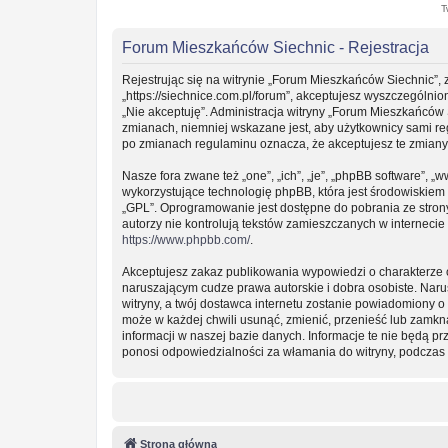
T
Forum Mieszkańców Siechnic - Rejestracja
Rejestrując się na witrynie „Forum Mieszkańców Siechnic”, 
„https://siechnice.com.pl/forum”, akceptujesz wyszczególnion
„Nie akceptuję”. Administracja witryny „Forum Mieszkańców
zmianach, niemniej wskazane jest, aby użytkownicy sami re
po zmianach regulaminu oznacza, że akceptujesz te zmian
Nasze fora zwane też „one”, „ich”, „je”, „phpBB software”
wykorzystujące technologię phpBB, która jest środowiskiem ty
„GPL”. Oprogramowanie jest dostępne do pobrania ze stro
autorzy nie kontrolują tekstów zamieszczanych w interneci
https://www.phpbb.com/
.
Akceptujesz zakaz publikowania wypowiedzi o charakterze 
naruszającym cudze prawa autorskie i dobra osobiste. Nar
witryny, a twój dostawca internetu zostanie powiadomiony
może w każdej chwili usunąć, zmienić, przenieść lub zamkn
informacji w naszej bazie danych. Informacje te nie będą 
ponosi odpowiedzialności za włamania do witryny, podczas 
Strona główna