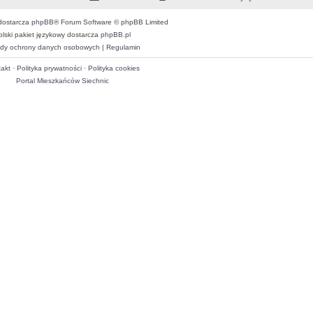
dostarcza
phpBB
® Forum Software © phpBB Limited
olski pakiet językowy dostarcza
phpBB.pl
dy ochrony danych osobowych
|
Regulamin
akt
·
Polityka prywatności
·
Polityka cookies
Portal Mieszkańców Siechnic