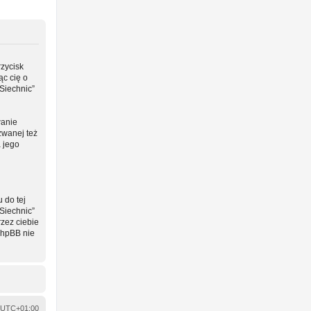
rzycisk
ąc cię o
Siechnic”
wanie
zwanej też
a jego
 do tej
Siechnic”
zez ciebie
phpBB nie
UTC+01:00