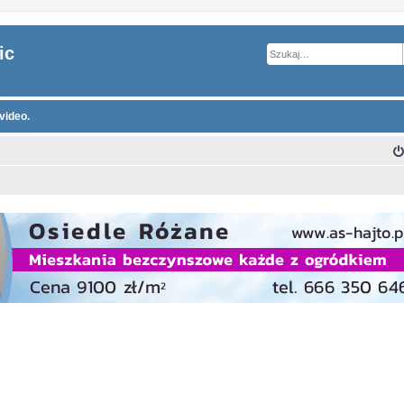
ic
video.