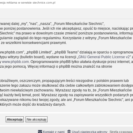
woja reklama w serwisie siechnice.com.pl
zwanej dalej „my”, ”nas”, „nasza”, „Forum Mieszkańców Siechnic”,
e poniżej postanowienia. Jeśli ich nie akceptujesz, opuść to miejsce, naciskając p
 Siechnic” ma prawo w dowolnym czasie zmienić poniższe postanowienia, informuj
gularnie zaglądali do tego regulaminu. Korzystanie z witryny „Forum Mieszkańców 
y ze wszelkimi konsekwencjami prawnymi.
, „www.phpbb.com”, „phpBB Limited”, „phpBB Teams” działają w oparciu o oprogramo
pu witryny (bulletin board), wydane na licencji „
GNU General Public License v2
” 
ny
www.phpbb.com
. Oprogramowanie phpBB tylko ułatwia dyskusje przez internet, 
e za jego pomocą. Więcej informacji o phpBB można znaleźć na stronie
obraźliwym, oszczerczym, propagującym treści niezgodne z polskim prawem lub
uszenie tego zakazu może skutkować dla ciebie całkowitym zablokowaniem dostępu
 o twoim niewłaściwym zachowaniu. Wyrażasz zgodę na to, że „Forum Mieszkańców 
ąć każdy twój temat, post. Wyrażasz zgodę na zapisywanie wszystkich podanych pr
przekazywane nikomu bez twojej zgody, ale ani „Forum Mieszkańców Siechnic”, ani 
których może dojść do kradzieży danych.
Kontakt z nami
Usuń ciasteczka witryny
Strefa czasowa