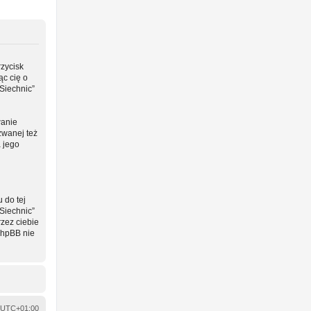
rzycisk
ąc cię o
Siechnic”
wanie
zwanej też
a jego
 do tej
Siechnic”
zez ciebie
phpBB nie
UTC+01:00