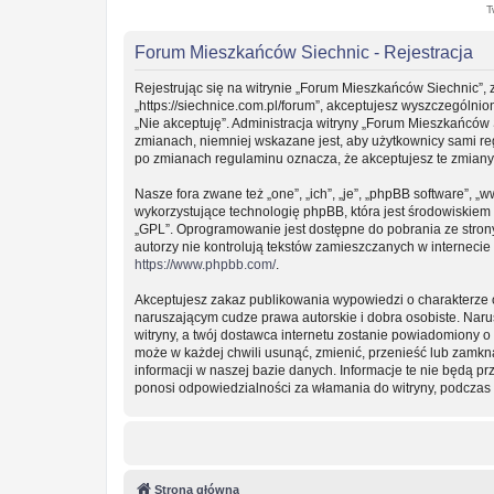
T
Forum Mieszkańców Siechnic - Rejestracja
Rejestrując się na witrynie „Forum Mieszkańców Siechnic”, 
„https://siechnice.com.pl/forum”, akceptujesz wyszczególnion
„Nie akceptuję”. Administracja witryny „Forum Mieszkańców
zmianach, niemniej wskazane jest, aby użytkownicy sami re
po zmianach regulaminu oznacza, że akceptujesz te zmian
Nasze fora zwane też „one”, „ich”, „je”, „phpBB software”
wykorzystujące technologię phpBB, która jest środowiskiem ty
„GPL”. Oprogramowanie jest dostępne do pobrania ze stro
autorzy nie kontrolują tekstów zamieszczanych w interneci
https://www.phpbb.com/
.
Akceptujesz zakaz publikowania wypowiedzi o charakterze 
naruszającym cudze prawa autorskie i dobra osobiste. Nar
witryny, a twój dostawca internetu zostanie powiadomiony
może w każdej chwili usunąć, zmienić, przenieść lub zamkn
informacji w naszej bazie danych. Informacje te nie będą 
ponosi odpowiedzialności za włamania do witryny, podczas 
Strona główna