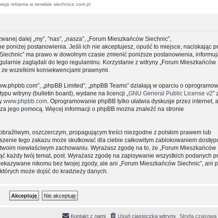
woja reklama w serwisie siechnice.com.pl
zwanej dalej „my”, ”nas”, „nasza”, „Forum Mieszkańców Siechnic”,
e poniżej postanowienia. Jeśli ich nie akceptujesz, opuść to miejsce, naciskając p
 Siechnic” ma prawo w dowolnym czasie zmienić poniższe postanowienia, informuj
gularnie zaglądali do tego regulaminu. Korzystanie z witryny „Forum Mieszkańców 
y ze wszelkimi konsekwencjami prawnymi.
, „www.phpbb.com”, „phpBB Limited”, „phpBB Teams” działają w oparciu o oprogramo
pu witryny (bulletin board), wydane na licencji „
GNU General Public License v2
” 
ny
www.phpbb.com
. Oprogramowanie phpBB tylko ułatwia dyskusje przez internet, 
e za jego pomocą. Więcej informacji o phpBB można znaleźć na stronie
obraźliwym, oszczerczym, propagującym treści niezgodne z polskim prawem lub
uszenie tego zakazu może skutkować dla ciebie całkowitym zablokowaniem dostępu
 o twoim niewłaściwym zachowaniu. Wyrażasz zgodę na to, że „Forum Mieszkańców 
ąć każdy twój temat, post. Wyrażasz zgodę na zapisywanie wszystkich podanych pr
przekazywane nikomu bez twojej zgody, ale ani „Forum Mieszkańców Siechnic”, ani 
których może dojść do kradzieży danych.
Kontakt z nami
Usuń ciasteczka witryny
Strefa czasowa