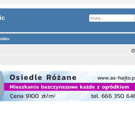
ic
video.