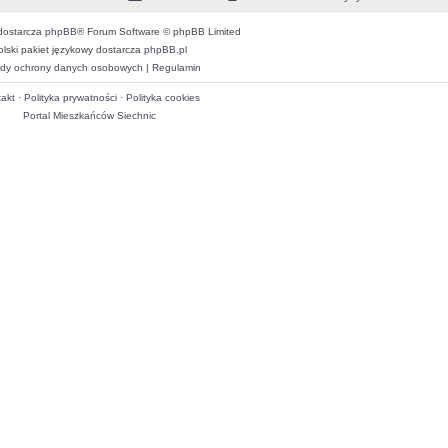
dostarcza
phpBB
® Forum Software © phpBB Limited
olski pakiet językowy dostarcza
phpBB.pl
dy ochrony danych osobowych
|
Regulamin
akt
·
Polityka prywatności
·
Polityka cookies
Portal Mieszkańców Siechnic