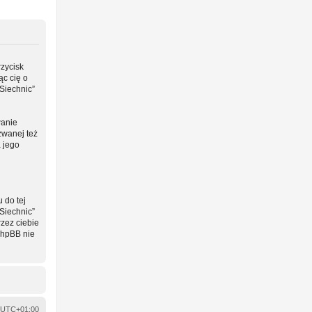
rzycisk
ąc cię o
Siechnic”
wanie
zwanej też
a jego
 do tej
Siechnic”
zez ciebie
phpBB nie
UTC+01:00