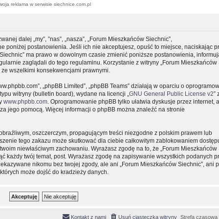
woja reklama w serwisie siechnice.com.pl
zwanej dalej „my”, ”nas”, „nasza”, „Forum Mieszkańców Siechnic”,
e poniżej postanowienia. Jeśli ich nie akceptujesz, opuść to miejsce, naciskając p
 Siechnic” ma prawo w dowolnym czasie zmienić poniższe postanowienia, informuj
gularnie zaglądali do tego regulaminu. Korzystanie z witryny „Forum Mieszkańców 
y ze wszelkimi konsekwencjami prawnymi.
, „www.phpbb.com”, „phpBB Limited”, „phpBB Teams” działają w oparciu o oprogramo
pu witryny (bulletin board), wydane na licencji „
GNU General Public License v2
” 
ny
www.phpbb.com
. Oprogramowanie phpBB tylko ułatwia dyskusje przez internet, 
e za jego pomocą. Więcej informacji o phpBB można znaleźć na stronie
obraźliwym, oszczerczym, propagującym treści niezgodne z polskim prawem lub
uszenie tego zakazu może skutkować dla ciebie całkowitym zablokowaniem dostępu
 o twoim niewłaściwym zachowaniu. Wyrażasz zgodę na to, że „Forum Mieszkańców 
ąć każdy twój temat, post. Wyrażasz zgodę na zapisywanie wszystkich podanych pr
przekazywane nikomu bez twojej zgody, ale ani „Forum Mieszkańców Siechnic”, ani 
których może dojść do kradzieży danych.
Kontakt z nami
Usuń ciasteczka witryny
Strefa czasowa