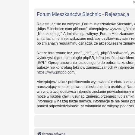
T
Forum Mieszkańców Siechnic - Rejestracja
Rejestrując się na witrynie „Forum Mieszkańców Siechnic”, 
„https://siechnice.com.pl/forum”, akceptujesz wyszczególnion
„Nie akceptuję”. Administracja witryny „Forum Mieszkańców
zmianach, niemniej wskazane jest, aby użytkownicy sami re
po zmianach regulaminu oznacza, że akceptujesz te zmian
Nasze fora zwane też „one”, „ich”, „je”, „phpBB software”
wykorzystujące technologię phpBB, która jest środowiskiem ty
„GPL”. Oprogramowanie jest dostępne do pobrania ze stro
autorzy nie kontrolują tekstów zamieszczanych w interneci
https://www.phpbb.com/
.
Akceptujesz zakaz publikowania wypowiedzi o charakterze 
naruszającym cudze prawa autorskie i dobra osobiste. Nar
witryny, a twój dostawca internetu zostanie powiadomiony
może w każdej chwili usunąć, zmienić, przenieść lub zamkn
informacji w naszej bazie danych. Informacje te nie będą 
ponosi odpowiedzialności za włamania do witryny, podczas 
Strona główna