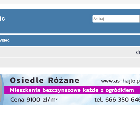
ic
video.