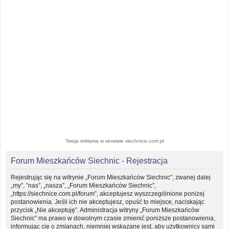
Twoja reklama w serwisie siechnice.com.pl
Forum Mieszkańców Siechnic - Rejestracja
Rejestrując się na witrynie „Forum Mieszkańców Siechnic”, zwanej dalej
„my”, ”nas”, „nasza”, „Forum Mieszkańców Siechnic”,
„https://siechnice.com.pl/forum”, akceptujesz wyszczególnione poniżej
postanowienia. Jeśli ich nie akceptujesz, opuść to miejsce, naciskając
przycisk „Nie akceptuję”. Administracja witryny „Forum Mieszkańców
Siechnic” ma prawo w dowolnym czasie zmienić poniższe postanowienia,
informując cię o zmianach, niemniej wskazane jest, aby użytkownicy sami