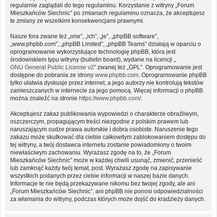
regularnie zaglądali do tego regulaminu. Korzystanie z witryny „Forum
Mieszkańców Siechnic” po zmianach regulaminu oznacza, że akceptujesz
te zmiany ze wszelkimi konsekwencjami prawnymi.
Nasze fora zwane też „one”, „ich”, „je”, „phpBB software”,
„www.phpbb.com”, „phpBB Limited”, „phpBB Teams” działają w oparciu o
oprogramowanie wykorzystujące technologię phpBB, która jest
środowiskiem typu witryny (bulletin board), wydane na licencji „
GNU General Public License v2
” zwanej też „GPL”. Oprogramowanie jest
dostępne do pobrania ze strony
www.phpbb.com
. Oprogramowanie phpBB
tylko ułatwia dyskusje przez internet, a jego autorzy nie kontrolują tekstów
zamieszczanych w internecie za jego pomocą. Więcej informacji o phpBB
można znaleźć na stronie
https://www.phpbb.com/
.
Akceptujesz zakaz publikowania wypowiedzi o charakterze obraźliwym,
oszczerczym, propagującym treści niezgodne z polskim prawem lub
naruszającym cudze prawa autorskie i dobra osobiste. Naruszenie tego
zakazu może skutkować dla ciebie całkowitym zablokowaniem dostępu do
tej witryny, a twój dostawca internetu zostanie powiadomiony o twoim
niewłaściwym zachowaniu. Wyrażasz zgodę na to, że „Forum
Mieszkańców Siechnic” może w każdej chwili usunąć, zmienić, przenieść
lub zamknąć każdy twój temat, post. Wyrażasz zgodę na zapisywanie
wszystkich podanych przez ciebie informacji w naszej bazie danych.
Informacje te nie będą przekazywane nikomu bez twojej zgody, ale ani
„Forum Mieszkańców Siechnic”, ani phpBB nie ponosi odpowiedzialności
za włamania do witryny, podczas których może dojść do kradzieży danych.