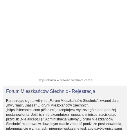
Twoja reklama w serwisie siechnice.com.pl
Forum Mieszkańców Siechnic - Rejestracja
Rejestrując się na witrynie „Forum Mieszkańców Siechnic”, zwanej dalej
„my”, ”nas”, „nasza”, „Forum Mieszkańców Siechnic”,
„https://siechnice.com.pl/forum”, akceptujesz wyszczególnione poniżej
postanowienia. Jeśli ich nie akceptujesz, opuść to miejsce, naciskając
przycisk „Nie akceptuję”. Administracja witryny „Forum Mieszkańców
Siechnic” ma prawo w dowolnym czasie zmienić poniższe postanowienia,
informując cię o zmianach, niemniej wskazane jest, aby użytkownicy sami