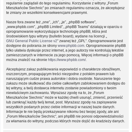
regularnie zaglądali do tego regulaminu. Korzystanie z witryny „Forum
Mieszkańców Siechnic” po zmianach regulaminu oznacza, że akceptujesz
te zmiany ze wszelkimi konsekwencjami prawnymi.
Nasze fora zwane też „one”, „ich”, „je”, „phpBB software”,
„www.phpbb.com”, „phpBB Limited”, „phpBB Teams” działają w oparciu o
oprogramowanie wykorzystujące technologię phpBB, która jest
środowiskiem typu witryny (bulletin board), wydane na licencji „
GNU General Public License v2
” zwanej też „GPL”. Oprogramowanie jest
dostępne do pobrania ze strony
www.phpbb.com
. Oprogramowanie phpBB
tylko ułatwia dyskusje przez internet, a jego autorzy nie kontrolują tekstów
zamieszczanych w internecie za jego pomocą. Więcej informacji o phpBB
można znaleźć na stronie
https://www.phpbb.com/
.
Akceptujesz zakaz publikowania wypowiedzi o charakterze obraźliwym,
oszczerczym, propagującym treści niezgodne z polskim prawem lub
naruszającym cudze prawa autorskie i dobra osobiste. Naruszenie tego
zakazu może skutkować dla ciebie całkowitym zablokowaniem dostępu do
tej witryny, a twój dostawca internetu zostanie powiadomiony o twoim
niewłaściwym zachowaniu. Wyrażasz zgodę na to, że „Forum
Mieszkańców Siechnic” może w każdej chwili usunąć, zmienić, przenieść
lub zamknąć każdy twój temat, post. Wyrażasz zgodę na zapisywanie
wszystkich podanych przez ciebie informacji w naszej bazie danych.
Informacje te nie będą przekazywane nikomu bez twojej zgody, ale ani
„Forum Mieszkańców Siechnic”, ani phpBB nie ponosi odpowiedzialności
za włamania do witryny, podczas których może dojść do kradzieży danych.