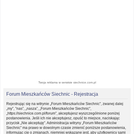
Twoja reklama w serwisie siechnice.com.pl
Forum Mieszkańców Siechnic - Rejestracja
Rejestrując się na witrynie „Forum Mieszkańców Siechnic”, zwanej dalej
„my”, ”nas”, „nasza”, „Forum Mieszkańców Siechnic”,
„https://siechnice.com.pl/forum”, akceptujesz wyszczególnione poniżej
postanowienia. Jeśli ich nie akceptujesz, opuść to miejsce, naciskając
przycisk „Nie akceptuję”. Administracja witryny „Forum Mieszkańców
Siechnic” ma prawo w dowolnym czasie zmienić poniższe postanowienia,
informując cię o zmianach, niemniej wskazane jest, aby użytkownicy sami