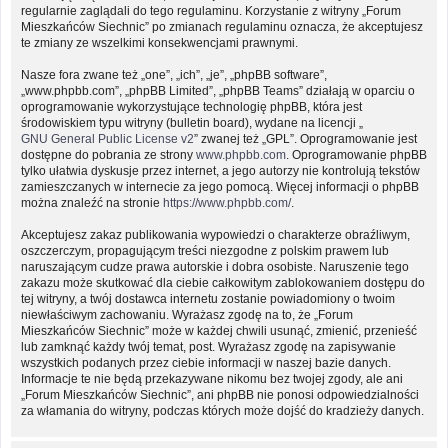
regularnie zaglądali do tego regulaminu. Korzystanie z witryny „Forum
Mieszkańców Siechnic” po zmianach regulaminu oznacza, że akceptujesz
te zmiany ze wszelkimi konsekwencjami prawnymi.
Nasze fora zwane też „one”, „ich”, „je”, „phpBB software”,
„www.phpbb.com”, „phpBB Limited”, „phpBB Teams” działają w oparciu o
oprogramowanie wykorzystujące technologię phpBB, która jest
środowiskiem typu witryny (bulletin board), wydane na licencji „
GNU General Public License v2
” zwanej też „GPL”. Oprogramowanie jest
dostępne do pobrania ze strony
www.phpbb.com
. Oprogramowanie phpBB
tylko ułatwia dyskusje przez internet, a jego autorzy nie kontrolują tekstów
zamieszczanych w internecie za jego pomocą. Więcej informacji o phpBB
można znaleźć na stronie
https://www.phpbb.com/
.
Akceptujesz zakaz publikowania wypowiedzi o charakterze obraźliwym,
oszczerczym, propagującym treści niezgodne z polskim prawem lub
naruszającym cudze prawa autorskie i dobra osobiste. Naruszenie tego
zakazu może skutkować dla ciebie całkowitym zablokowaniem dostępu do
tej witryny, a twój dostawca internetu zostanie powiadomiony o twoim
niewłaściwym zachowaniu. Wyrażasz zgodę na to, że „Forum
Mieszkańców Siechnic” może w każdej chwili usunąć, zmienić, przenieść
lub zamknąć każdy twój temat, post. Wyrażasz zgodę na zapisywanie
wszystkich podanych przez ciebie informacji w naszej bazie danych.
Informacje te nie będą przekazywane nikomu bez twojej zgody, ale ani
„Forum Mieszkańców Siechnic”, ani phpBB nie ponosi odpowiedzialności
za włamania do witryny, podczas których może dojść do kradzieży danych.