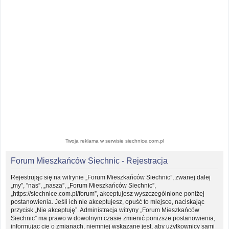
Twoja reklama w serwisie siechnice.com.pl
Forum Mieszkańców Siechnic - Rejestracja
Rejestrując się na witrynie „Forum Mieszkańców Siechnic”, zwanej dalej
„my”, ”nas”, „nasza”, „Forum Mieszkańców Siechnic”,
„https://siechnice.com.pl/forum”, akceptujesz wyszczególnione poniżej
postanowienia. Jeśli ich nie akceptujesz, opuść to miejsce, naciskając
przycisk „Nie akceptuję”. Administracja witryny „Forum Mieszkańców
Siechnic” ma prawo w dowolnym czasie zmienić poniższe postanowienia,
informując cię o zmianach, niemniej wskazane jest, aby użytkownicy sami