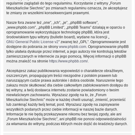
regularnie zaglądali do tego regulaminu. Korzystanie z witryny „Forum
Mieszkańców Siechnic” po zmianach regulaminu oznacza, że akceptujesz
te zmiany ze wszelkimi konsekwencjami prawnymi.
Nasze fora zwane też „one”, „ich”, „je”, „phpBB software”,
„www.phpbb.com”, „phpBB Limited”, „phpBB Teams” działają w oparciu o
oprogramowanie wykorzystujące technologię phpBB, która jest
środowiskiem typu witryny (bulletin board), wydane na licencji „
GNU General Public License v2
” zwanej też „GPL”. Oprogramowanie jest
dostępne do pobrania ze strony
www.phpbb.com
. Oprogramowanie phpBB
tylko ułatwia dyskusje przez internet, a jego autorzy nie kontrolują tekstów
zamieszczanych w internecie za jego pomocą. Więcej informacji o phpBB
można znaleźć na stronie
https://www.phpbb.com/
.
Akceptujesz zakaz publikowania wypowiedzi o charakterze obraźliwym,
oszczerczym, propagującym treści niezgodne z polskim prawem lub
naruszającym cudze prawa autorskie i dobra osobiste. Naruszenie tego
zakazu może skutkować dla ciebie całkowitym zablokowaniem dostępu do
tej witryny, a twój dostawca internetu zostanie powiadomiony o twoim
niewłaściwym zachowaniu. Wyrażasz zgodę na to, że „Forum
Mieszkańców Siechnic” może w każdej chwili usunąć, zmienić, przenieść
lub zamknąć każdy twój temat, post. Wyrażasz zgodę na zapisywanie
wszystkich podanych przez ciebie informacji w naszej bazie danych.
Informacje te nie będą przekazywane nikomu bez twojej zgody, ale ani
„Forum Mieszkańców Siechnic”, ani phpBB nie ponosi odpowiedzialności
za włamania do witryny, podczas których może dojść do kradzieży danych.