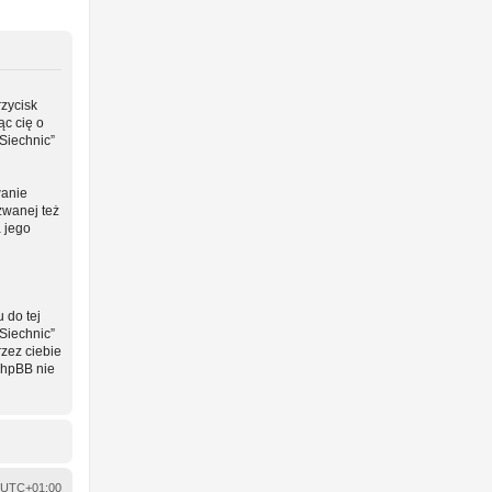
rzycisk
ąc cię o
Siechnic”
wanie
zwanej też
a jego
 do tej
Siechnic”
zez ciebie
phpBB nie
UTC+01:00