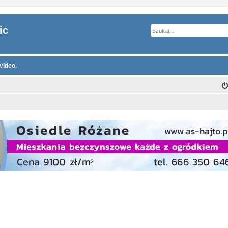
ic
video.