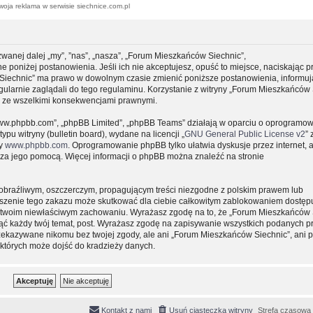
woja reklama w serwisie siechnice.com.pl
zwanej dalej „my”, ”nas”, „nasza”, „Forum Mieszkańców Siechnic”,
e poniżej postanowienia. Jeśli ich nie akceptujesz, opuść to miejsce, naciskając p
 Siechnic” ma prawo w dowolnym czasie zmienić poniższe postanowienia, informuj
gularnie zaglądali do tego regulaminu. Korzystanie z witryny „Forum Mieszkańców 
y ze wszelkimi konsekwencjami prawnymi.
, „www.phpbb.com”, „phpBB Limited”, „phpBB Teams” działają w oparciu o oprogramo
pu witryny (bulletin board), wydane na licencji „
GNU General Public License v2
” 
ny
www.phpbb.com
. Oprogramowanie phpBB tylko ułatwia dyskusje przez internet, 
e za jego pomocą. Więcej informacji o phpBB można znaleźć na stronie
obraźliwym, oszczerczym, propagującym treści niezgodne z polskim prawem lub
uszenie tego zakazu może skutkować dla ciebie całkowitym zablokowaniem dostępu
 o twoim niewłaściwym zachowaniu. Wyrażasz zgodę na to, że „Forum Mieszkańców 
ąć każdy twój temat, post. Wyrażasz zgodę na zapisywanie wszystkich podanych pr
przekazywane nikomu bez twojej zgody, ale ani „Forum Mieszkańców Siechnic”, ani 
których może dojść do kradzieży danych.
Kontakt z nami
Usuń ciasteczka witryny
Strefa czasowa