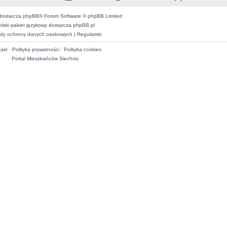
dostarcza
phpBB
® Forum Software © phpBB Limited
olski pakiet językowy dostarcza
phpBB.pl
dy ochrony danych osobowych
|
Regulamin
akt
·
Polityka prywatności
·
Polityka cookies
Portal Mieszkańców Siechnic