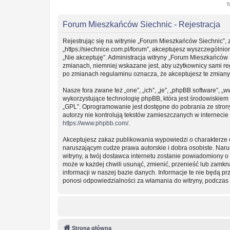
T
Forum Mieszkańców Siechnic - Rejestracja
Rejestrując się na witrynie „Forum Mieszkańców Siechnic”, 
„https://siechnice.com.pl/forum”, akceptujesz wyszczególnion
„Nie akceptuję”. Administracja witryny „Forum Mieszkańców
zmianach, niemniej wskazane jest, aby użytkownicy sami re
po zmianach regulaminu oznacza, że akceptujesz te zmian
Nasze fora zwane też „one”, „ich”, „je”, „phpBB software”
wykorzystujące technologię phpBB, która jest środowiskiem ty
„GPL”. Oprogramowanie jest dostępne do pobrania ze stro
autorzy nie kontrolują tekstów zamieszczanych w interneci
https://www.phpbb.com/
.
Akceptujesz zakaz publikowania wypowiedzi o charakterze 
naruszającym cudze prawa autorskie i dobra osobiste. Nar
witryny, a twój dostawca internetu zostanie powiadomiony
może w każdej chwili usunąć, zmienić, przenieść lub zamkn
informacji w naszej bazie danych. Informacje te nie będą 
ponosi odpowiedzialności za włamania do witryny, podczas 
Strona główna