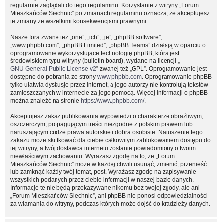
regularnie zaglądali do tego regulaminu. Korzystanie z witryny „Forum
Mieszkańców Siechnic” po zmianach regulaminu oznacza, że akceptujesz
te zmiany ze wszelkimi konsekwencjami prawnymi.
Nasze fora zwane też „one”, „ich”, „je”, „phpBB software”,
„www.phpbb.com”, „phpBB Limited”, „phpBB Teams” działają w oparciu o
oprogramowanie wykorzystujące technologię phpBB, która jest
środowiskiem typu witryny (bulletin board), wydane na licencji „
GNU General Public License v2
” zwanej też „GPL”. Oprogramowanie jest
dostępne do pobrania ze strony
www.phpbb.com
. Oprogramowanie phpBB
tylko ułatwia dyskusje przez internet, a jego autorzy nie kontrolują tekstów
zamieszczanych w internecie za jego pomocą. Więcej informacji o phpBB
można znaleźć na stronie
https://www.phpbb.com/
.
Akceptujesz zakaz publikowania wypowiedzi o charakterze obraźliwym,
oszczerczym, propagującym treści niezgodne z polskim prawem lub
naruszającym cudze prawa autorskie i dobra osobiste. Naruszenie tego
zakazu może skutkować dla ciebie całkowitym zablokowaniem dostępu do
tej witryny, a twój dostawca internetu zostanie powiadomiony o twoim
niewłaściwym zachowaniu. Wyrażasz zgodę na to, że „Forum
Mieszkańców Siechnic” może w każdej chwili usunąć, zmienić, przenieść
lub zamknąć każdy twój temat, post. Wyrażasz zgodę na zapisywanie
wszystkich podanych przez ciebie informacji w naszej bazie danych.
Informacje te nie będą przekazywane nikomu bez twojej zgody, ale ani
„Forum Mieszkańców Siechnic”, ani phpBB nie ponosi odpowiedzialności
za włamania do witryny, podczas których może dojść do kradzieży danych.