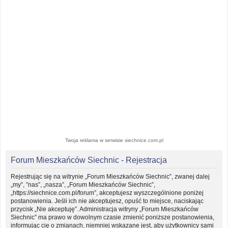
Twoja reklama w serwisie siechnice.com.pl
Forum Mieszkańców Siechnic - Rejestracja
Rejestrując się na witrynie „Forum Mieszkańców Siechnic”, zwanej dalej
„my”, ”nas”, „nasza”, „Forum Mieszkańców Siechnic”,
„https://siechnice.com.pl/forum”, akceptujesz wyszczególnione poniżej
postanowienia. Jeśli ich nie akceptujesz, opuść to miejsce, naciskając
przycisk „Nie akceptuję”. Administracja witryny „Forum Mieszkańców
Siechnic” ma prawo w dowolnym czasie zmienić poniższe postanowienia,
informując cię o zmianach, niemniej wskazane jest, aby użytkownicy sami