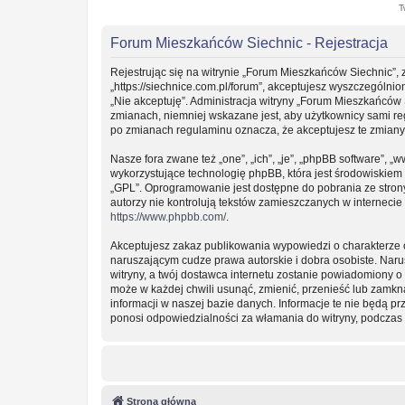
T
Forum Mieszkańców Siechnic - Rejestracja
Rejestrując się na witrynie „Forum Mieszkańców Siechnic”, 
„https://siechnice.com.pl/forum”, akceptujesz wyszczególnion
„Nie akceptuję”. Administracja witryny „Forum Mieszkańców
zmianach, niemniej wskazane jest, aby użytkownicy sami re
po zmianach regulaminu oznacza, że akceptujesz te zmian
Nasze fora zwane też „one”, „ich”, „je”, „phpBB software”
wykorzystujące technologię phpBB, która jest środowiskiem ty
„GPL”. Oprogramowanie jest dostępne do pobrania ze stro
autorzy nie kontrolują tekstów zamieszczanych w interneci
https://www.phpbb.com/
.
Akceptujesz zakaz publikowania wypowiedzi o charakterze 
naruszającym cudze prawa autorskie i dobra osobiste. Nar
witryny, a twój dostawca internetu zostanie powiadomiony
może w każdej chwili usunąć, zmienić, przenieść lub zamkn
informacji w naszej bazie danych. Informacje te nie będą 
ponosi odpowiedzialności za włamania do witryny, podczas 
Strona główna