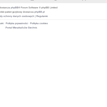
dostarcza
phpBB
® Forum Software © phpBB Limited
olski pakiet językowy dostarcza
phpBB.pl
dy ochrony danych osobowych
|
Regulamin
akt
·
Polityka prywatności
·
Polityka cookies
Portal Mieszkańców Siechnic