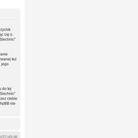
rzycisk
ąc cię o
Siechnic”
wanie
zwanej też
a jego
 do tej
Siechnic”
zez ciebie
phpBB nie
UTC+01:00