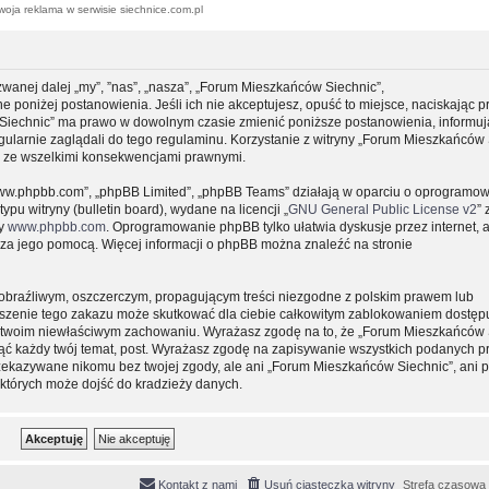
woja reklama w serwisie siechnice.com.pl
zwanej dalej „my”, ”nas”, „nasza”, „Forum Mieszkańców Siechnic”,
e poniżej postanowienia. Jeśli ich nie akceptujesz, opuść to miejsce, naciskając p
 Siechnic” ma prawo w dowolnym czasie zmienić poniższe postanowienia, informuj
gularnie zaglądali do tego regulaminu. Korzystanie z witryny „Forum Mieszkańców 
y ze wszelkimi konsekwencjami prawnymi.
, „www.phpbb.com”, „phpBB Limited”, „phpBB Teams” działają w oparciu o oprogramo
pu witryny (bulletin board), wydane na licencji „
GNU General Public License v2
” 
ny
www.phpbb.com
. Oprogramowanie phpBB tylko ułatwia dyskusje przez internet, 
e za jego pomocą. Więcej informacji o phpBB można znaleźć na stronie
obraźliwym, oszczerczym, propagującym treści niezgodne z polskim prawem lub
uszenie tego zakazu może skutkować dla ciebie całkowitym zablokowaniem dostępu
 o twoim niewłaściwym zachowaniu. Wyrażasz zgodę na to, że „Forum Mieszkańców 
ąć każdy twój temat, post. Wyrażasz zgodę na zapisywanie wszystkich podanych pr
przekazywane nikomu bez twojej zgody, ale ani „Forum Mieszkańców Siechnic”, ani 
których może dojść do kradzieży danych.
Kontakt z nami
Usuń ciasteczka witryny
Strefa czasowa