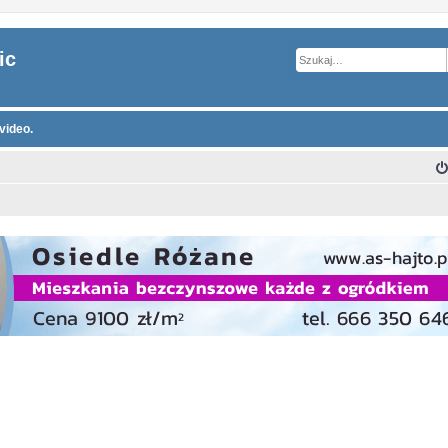
ic
video.