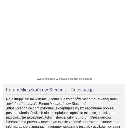
Twoja reklama w serwisie siechnice.com.pl
Forum Mieszkańców Siechnic - Rejestracja
Rejestrując się na witrynie „Forum Mieszkańców Siechnic”, zwanej dalej
„my”, ”nas”, „nasza”, „Forum Mieszkańców Siechnic”,
„https://siechnice.com.pl/forum”, akceptujesz wyszczególnione poniżej
postanowienia. Jeśli ich nie akceptujesz, opuść to miejsce, naciskając
przycisk „Nie akceptuję”. Administracja witryny „Forum Mieszkańców
Siechnic” ma prawo w dowolnym czasie zmienić poniższe postanowienia,
informując cię o zmianach, niemniej wskazane jest, aby użytkownicy sami