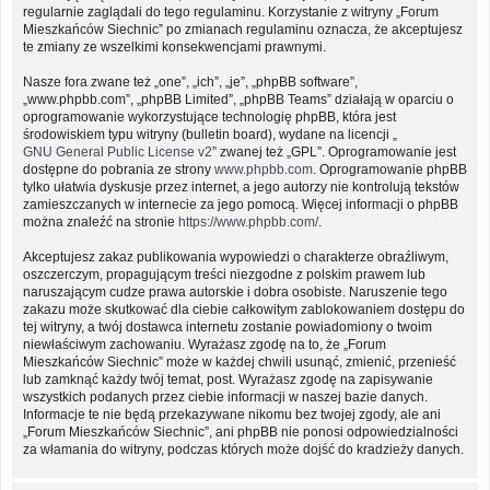
regularnie zaglądali do tego regulaminu. Korzystanie z witryny „Forum
Mieszkańców Siechnic” po zmianach regulaminu oznacza, że akceptujesz
te zmiany ze wszelkimi konsekwencjami prawnymi.
Nasze fora zwane też „one”, „ich”, „je”, „phpBB software”,
„www.phpbb.com”, „phpBB Limited”, „phpBB Teams” działają w oparciu o
oprogramowanie wykorzystujące technologię phpBB, która jest
środowiskiem typu witryny (bulletin board), wydane na licencji „
GNU General Public License v2
” zwanej też „GPL”. Oprogramowanie jest
dostępne do pobrania ze strony
www.phpbb.com
. Oprogramowanie phpBB
tylko ułatwia dyskusje przez internet, a jego autorzy nie kontrolują tekstów
zamieszczanych w internecie za jego pomocą. Więcej informacji o phpBB
można znaleźć na stronie
https://www.phpbb.com/
.
Akceptujesz zakaz publikowania wypowiedzi o charakterze obraźliwym,
oszczerczym, propagującym treści niezgodne z polskim prawem lub
naruszającym cudze prawa autorskie i dobra osobiste. Naruszenie tego
zakazu może skutkować dla ciebie całkowitym zablokowaniem dostępu do
tej witryny, a twój dostawca internetu zostanie powiadomiony o twoim
niewłaściwym zachowaniu. Wyrażasz zgodę na to, że „Forum
Mieszkańców Siechnic” może w każdej chwili usunąć, zmienić, przenieść
lub zamknąć każdy twój temat, post. Wyrażasz zgodę na zapisywanie
wszystkich podanych przez ciebie informacji w naszej bazie danych.
Informacje te nie będą przekazywane nikomu bez twojej zgody, ale ani
„Forum Mieszkańców Siechnic”, ani phpBB nie ponosi odpowiedzialności
za włamania do witryny, podczas których może dojść do kradzieży danych.