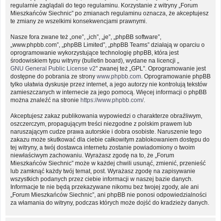
regularnie zaglądali do tego regulaminu. Korzystanie z witryny „Forum
Mieszkańców Siechnic” po zmianach regulaminu oznacza, że akceptujesz
te zmiany ze wszelkimi konsekwencjami prawnymi.
Nasze fora zwane też „one”, „ich”, „je”, „phpBB software”,
„www.phpbb.com”, „phpBB Limited”, „phpBB Teams” działają w oparciu o
oprogramowanie wykorzystujące technologię phpBB, która jest
środowiskiem typu witryny (bulletin board), wydane na licencji „
GNU General Public License v2
” zwanej też „GPL”. Oprogramowanie jest
dostępne do pobrania ze strony
www.phpbb.com
. Oprogramowanie phpBB
tylko ułatwia dyskusje przez internet, a jego autorzy nie kontrolują tekstów
zamieszczanych w internecie za jego pomocą. Więcej informacji o phpBB
można znaleźć na stronie
https://www.phpbb.com/
.
Akceptujesz zakaz publikowania wypowiedzi o charakterze obraźliwym,
oszczerczym, propagującym treści niezgodne z polskim prawem lub
naruszającym cudze prawa autorskie i dobra osobiste. Naruszenie tego
zakazu może skutkować dla ciebie całkowitym zablokowaniem dostępu do
tej witryny, a twój dostawca internetu zostanie powiadomiony o twoim
niewłaściwym zachowaniu. Wyrażasz zgodę na to, że „Forum
Mieszkańców Siechnic” może w każdej chwili usunąć, zmienić, przenieść
lub zamknąć każdy twój temat, post. Wyrażasz zgodę na zapisywanie
wszystkich podanych przez ciebie informacji w naszej bazie danych.
Informacje te nie będą przekazywane nikomu bez twojej zgody, ale ani
„Forum Mieszkańców Siechnic”, ani phpBB nie ponosi odpowiedzialności
za włamania do witryny, podczas których może dojść do kradzieży danych.