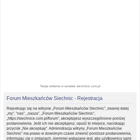
Twoja reklama w serwisie siechnice.com.pl
Forum Mieszkańców Siechnic - Rejestracja
Rejestrując się na witrynie „Forum Mieszkańców Siechnic”, zwanej dalej
„my”, ”nas”, „nasza”, „Forum Mieszkańców Siechnic”,
„https://siechnice.com.pl/forum”, akceptujesz wyszczególnione poniżej
postanowienia. Jeśli ich nie akceptujesz, opuść to miejsce, naciskając
przycisk „Nie akceptuję”. Administracja witryny „Forum Mieszkańców
Siechnic” ma prawo w dowolnym czasie zmienić poniższe postanowienia,
informując cię o zmianach, niemniej wskazane jest, aby użytkownicy sami