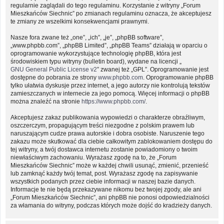
regularnie zaglądali do tego regulaminu. Korzystanie z witryny „Forum
Mieszkańców Siechnic” po zmianach regulaminu oznacza, że akceptujesz
te zmiany ze wszelkimi konsekwencjami prawnymi.
Nasze fora zwane też „one”, „ich”, „je”, „phpBB software”,
„www.phpbb.com”, „phpBB Limited”, „phpBB Teams” działają w oparciu o
oprogramowanie wykorzystujące technologię phpBB, która jest
środowiskiem typu witryny (bulletin board), wydane na licencji „
GNU General Public License v2
” zwanej też „GPL”. Oprogramowanie jest
dostępne do pobrania ze strony
www.phpbb.com
. Oprogramowanie phpBB
tylko ułatwia dyskusje przez internet, a jego autorzy nie kontrolują tekstów
zamieszczanych w internecie za jego pomocą. Więcej informacji o phpBB
można znaleźć na stronie
https://www.phpbb.com/
.
Akceptujesz zakaz publikowania wypowiedzi o charakterze obraźliwym,
oszczerczym, propagującym treści niezgodne z polskim prawem lub
naruszającym cudze prawa autorskie i dobra osobiste. Naruszenie tego
zakazu może skutkować dla ciebie całkowitym zablokowaniem dostępu do
tej witryny, a twój dostawca internetu zostanie powiadomiony o twoim
niewłaściwym zachowaniu. Wyrażasz zgodę na to, że „Forum
Mieszkańców Siechnic” może w każdej chwili usunąć, zmienić, przenieść
lub zamknąć każdy twój temat, post. Wyrażasz zgodę na zapisywanie
wszystkich podanych przez ciebie informacji w naszej bazie danych.
Informacje te nie będą przekazywane nikomu bez twojej zgody, ale ani
„Forum Mieszkańców Siechnic”, ani phpBB nie ponosi odpowiedzialności
za włamania do witryny, podczas których może dojść do kradzieży danych.