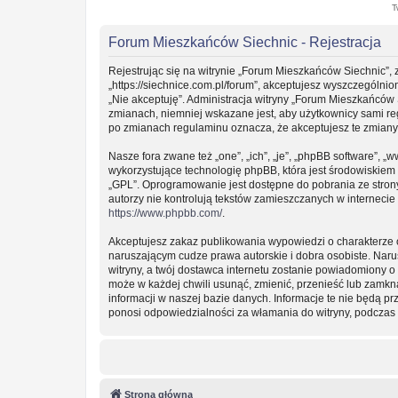
T
Forum Mieszkańców Siechnic - Rejestracja
Rejestrując się na witrynie „Forum Mieszkańców Siechnic”, 
„https://siechnice.com.pl/forum”, akceptujesz wyszczególnion
„Nie akceptuję”. Administracja witryny „Forum Mieszkańców
zmianach, niemniej wskazane jest, aby użytkownicy sami re
po zmianach regulaminu oznacza, że akceptujesz te zmian
Nasze fora zwane też „one”, „ich”, „je”, „phpBB software”
wykorzystujące technologię phpBB, która jest środowiskiem ty
„GPL”. Oprogramowanie jest dostępne do pobrania ze stro
autorzy nie kontrolują tekstów zamieszczanych w interneci
https://www.phpbb.com/
.
Akceptujesz zakaz publikowania wypowiedzi o charakterze 
naruszającym cudze prawa autorskie i dobra osobiste. Nar
witryny, a twój dostawca internetu zostanie powiadomiony
może w każdej chwili usunąć, zmienić, przenieść lub zamkn
informacji w naszej bazie danych. Informacje te nie będą 
ponosi odpowiedzialności za włamania do witryny, podczas 
Strona główna