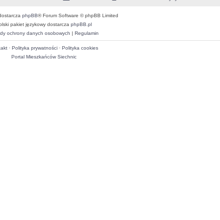
dostarcza
phpBB
® Forum Software © phpBB Limited
olski pakiet językowy dostarcza
phpBB.pl
dy ochrony danych osobowych
|
Regulamin
akt
·
Polityka prywatności
·
Polityka cookies
Portal Mieszkańców Siechnic