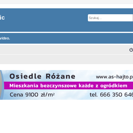
ic
video.