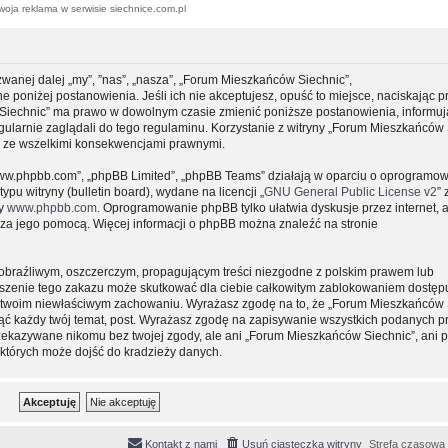
woja reklama w serwisie siechnice.com.pl
zwanej dalej „my”, ”nas”, „nasza”, „Forum Mieszkańców Siechnic”,
e poniżej postanowienia. Jeśli ich nie akceptujesz, opuść to miejsce, naciskając p
 Siechnic” ma prawo w dowolnym czasie zmienić poniższe postanowienia, informuj
gularnie zaglądali do tego regulaminu. Korzystanie z witryny „Forum Mieszkańców 
y ze wszelkimi konsekwencjami prawnymi.
, „www.phpbb.com”, „phpBB Limited”, „phpBB Teams” działają w oparciu o oprogramo
pu witryny (bulletin board), wydane na licencji „
GNU General Public License v2
” 
ny
www.phpbb.com
. Oprogramowanie phpBB tylko ułatwia dyskusje przez internet, 
e za jego pomocą. Więcej informacji o phpBB można znaleźć na stronie
obraźliwym, oszczerczym, propagującym treści niezgodne z polskim prawem lub
uszenie tego zakazu może skutkować dla ciebie całkowitym zablokowaniem dostępu
 o twoim niewłaściwym zachowaniu. Wyrażasz zgodę na to, że „Forum Mieszkańców 
ąć każdy twój temat, post. Wyrażasz zgodę na zapisywanie wszystkich podanych pr
przekazywane nikomu bez twojej zgody, ale ani „Forum Mieszkańców Siechnic”, ani 
których może dojść do kradzieży danych.
Kontakt z nami
Usuń ciasteczka witryny
Strefa czasowa