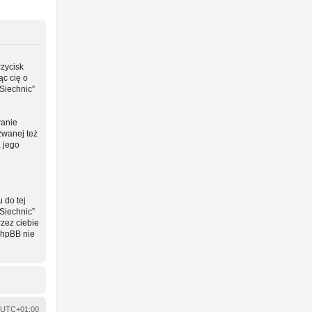
rzycisk
ąc cię o
Siechnic”
wanie
zwanej też
a jego
 do tej
Siechnic”
zez ciebie
phpBB nie
UTC+01:00