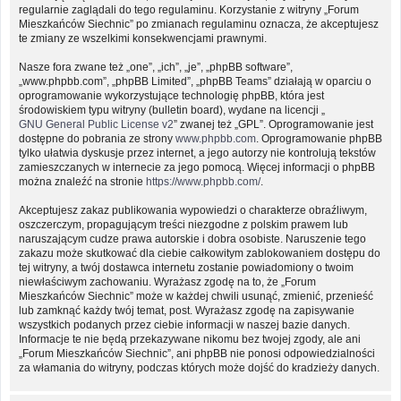
regularnie zaglądali do tego regulaminu. Korzystanie z witryny „Forum
Mieszkańców Siechnic” po zmianach regulaminu oznacza, że akceptujesz
te zmiany ze wszelkimi konsekwencjami prawnymi.
Nasze fora zwane też „one”, „ich”, „je”, „phpBB software”,
„www.phpbb.com”, „phpBB Limited”, „phpBB Teams” działają w oparciu o
oprogramowanie wykorzystujące technologię phpBB, która jest
środowiskiem typu witryny (bulletin board), wydane na licencji „
GNU General Public License v2
” zwanej też „GPL”. Oprogramowanie jest
dostępne do pobrania ze strony
www.phpbb.com
. Oprogramowanie phpBB
tylko ułatwia dyskusje przez internet, a jego autorzy nie kontrolują tekstów
zamieszczanych w internecie za jego pomocą. Więcej informacji o phpBB
można znaleźć na stronie
https://www.phpbb.com/
.
Akceptujesz zakaz publikowania wypowiedzi o charakterze obraźliwym,
oszczerczym, propagującym treści niezgodne z polskim prawem lub
naruszającym cudze prawa autorskie i dobra osobiste. Naruszenie tego
zakazu może skutkować dla ciebie całkowitym zablokowaniem dostępu do
tej witryny, a twój dostawca internetu zostanie powiadomiony o twoim
niewłaściwym zachowaniu. Wyrażasz zgodę na to, że „Forum
Mieszkańców Siechnic” może w każdej chwili usunąć, zmienić, przenieść
lub zamknąć każdy twój temat, post. Wyrażasz zgodę na zapisywanie
wszystkich podanych przez ciebie informacji w naszej bazie danych.
Informacje te nie będą przekazywane nikomu bez twojej zgody, ale ani
„Forum Mieszkańców Siechnic”, ani phpBB nie ponosi odpowiedzialności
za włamania do witryny, podczas których może dojść do kradzieży danych.