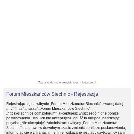
Twoja reklama w serwisie siechnice.com.pl
Forum Mieszkańców Siechnic - Rejestracja
Rejestrując się na witrynie „Forum Mieszkańców Siechnic”, zwanej dalej
„my”, ”nas”, „nasza”, „Forum Mieszkańców Siechnic”,
„https://siechnice.com.pl/forum”, akceptujesz wyszczególnione poniżej
postanowienia. Jeśli ich nie akceptujesz, opuść to miejsce, naciskając
przycisk „Nie akceptuję”. Administracja witryny „Forum Mieszkańców
Siechnic” ma prawo w dowolnym czasie zmienić poniższe postanowienia,
informując cię o zmianach, niemniej wskazane jest, aby użytkownicy sami