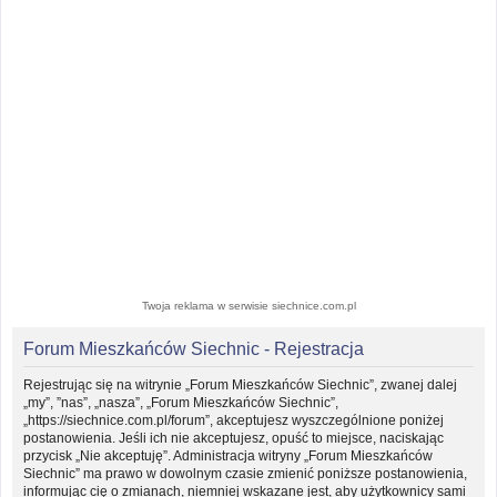
Twoja reklama w serwisie siechnice.com.pl
Forum Mieszkańców Siechnic - Rejestracja
Rejestrując się na witrynie „Forum Mieszkańców Siechnic”, zwanej dalej
„my”, ”nas”, „nasza”, „Forum Mieszkańców Siechnic”,
„https://siechnice.com.pl/forum”, akceptujesz wyszczególnione poniżej
postanowienia. Jeśli ich nie akceptujesz, opuść to miejsce, naciskając
przycisk „Nie akceptuję”. Administracja witryny „Forum Mieszkańców
Siechnic” ma prawo w dowolnym czasie zmienić poniższe postanowienia,
informując cię o zmianach, niemniej wskazane jest, aby użytkownicy sami