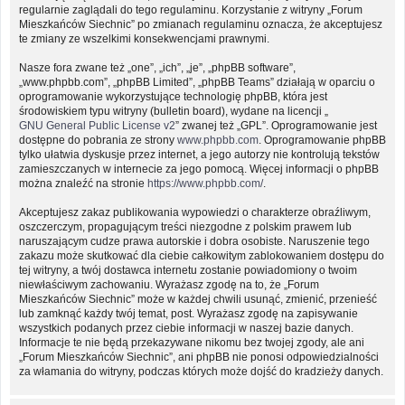
regularnie zaglądali do tego regulaminu. Korzystanie z witryny „Forum
Mieszkańców Siechnic” po zmianach regulaminu oznacza, że akceptujesz
te zmiany ze wszelkimi konsekwencjami prawnymi.
Nasze fora zwane też „one”, „ich”, „je”, „phpBB software”,
„www.phpbb.com”, „phpBB Limited”, „phpBB Teams” działają w oparciu o
oprogramowanie wykorzystujące technologię phpBB, która jest
środowiskiem typu witryny (bulletin board), wydane na licencji „
GNU General Public License v2
” zwanej też „GPL”. Oprogramowanie jest
dostępne do pobrania ze strony
www.phpbb.com
. Oprogramowanie phpBB
tylko ułatwia dyskusje przez internet, a jego autorzy nie kontrolują tekstów
zamieszczanych w internecie za jego pomocą. Więcej informacji o phpBB
można znaleźć na stronie
https://www.phpbb.com/
.
Akceptujesz zakaz publikowania wypowiedzi o charakterze obraźliwym,
oszczerczym, propagującym treści niezgodne z polskim prawem lub
naruszającym cudze prawa autorskie i dobra osobiste. Naruszenie tego
zakazu może skutkować dla ciebie całkowitym zablokowaniem dostępu do
tej witryny, a twój dostawca internetu zostanie powiadomiony o twoim
niewłaściwym zachowaniu. Wyrażasz zgodę na to, że „Forum
Mieszkańców Siechnic” może w każdej chwili usunąć, zmienić, przenieść
lub zamknąć każdy twój temat, post. Wyrażasz zgodę na zapisywanie
wszystkich podanych przez ciebie informacji w naszej bazie danych.
Informacje te nie będą przekazywane nikomu bez twojej zgody, ale ani
„Forum Mieszkańców Siechnic”, ani phpBB nie ponosi odpowiedzialności
za włamania do witryny, podczas których może dojść do kradzieży danych.