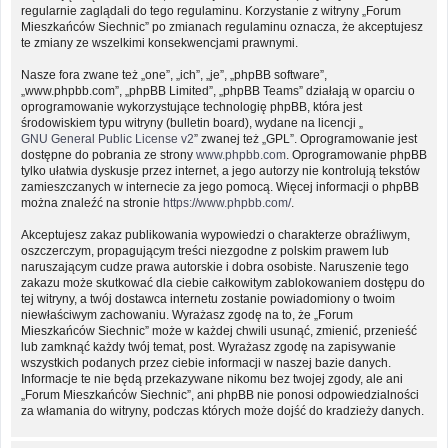
regularnie zaglądali do tego regulaminu. Korzystanie z witryny „Forum
Mieszkańców Siechnic” po zmianach regulaminu oznacza, że akceptujesz
te zmiany ze wszelkimi konsekwencjami prawnymi.
Nasze fora zwane też „one”, „ich”, „je”, „phpBB software”,
„www.phpbb.com”, „phpBB Limited”, „phpBB Teams” działają w oparciu o
oprogramowanie wykorzystujące technologię phpBB, która jest
środowiskiem typu witryny (bulletin board), wydane na licencji „
GNU General Public License v2
” zwanej też „GPL”. Oprogramowanie jest
dostępne do pobrania ze strony
www.phpbb.com
. Oprogramowanie phpBB
tylko ułatwia dyskusje przez internet, a jego autorzy nie kontrolują tekstów
zamieszczanych w internecie za jego pomocą. Więcej informacji o phpBB
można znaleźć na stronie
https://www.phpbb.com/
.
Akceptujesz zakaz publikowania wypowiedzi o charakterze obraźliwym,
oszczerczym, propagującym treści niezgodne z polskim prawem lub
naruszającym cudze prawa autorskie i dobra osobiste. Naruszenie tego
zakazu może skutkować dla ciebie całkowitym zablokowaniem dostępu do
tej witryny, a twój dostawca internetu zostanie powiadomiony o twoim
niewłaściwym zachowaniu. Wyrażasz zgodę na to, że „Forum
Mieszkańców Siechnic” może w każdej chwili usunąć, zmienić, przenieść
lub zamknąć każdy twój temat, post. Wyrażasz zgodę na zapisywanie
wszystkich podanych przez ciebie informacji w naszej bazie danych.
Informacje te nie będą przekazywane nikomu bez twojej zgody, ale ani
„Forum Mieszkańców Siechnic”, ani phpBB nie ponosi odpowiedzialności
za włamania do witryny, podczas których może dojść do kradzieży danych.