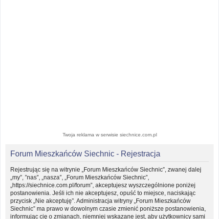
Twoja reklama w serwisie siechnice.com.pl
Forum Mieszkańców Siechnic - Rejestracja
Rejestrując się na witrynie „Forum Mieszkańców Siechnic”, zwanej dalej
„my”, ”nas”, „nasza”, „Forum Mieszkańców Siechnic”,
„https://siechnice.com.pl/forum”, akceptujesz wyszczególnione poniżej
postanowienia. Jeśli ich nie akceptujesz, opuść to miejsce, naciskając
przycisk „Nie akceptuję”. Administracja witryny „Forum Mieszkańców
Siechnic” ma prawo w dowolnym czasie zmienić poniższe postanowienia,
informując cię o zmianach, niemniej wskazane jest, aby użytkownicy sami