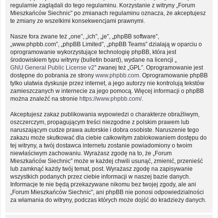
regularnie zaglądali do tego regulaminu. Korzystanie z witryny „Forum
Mieszkańców Siechnic” po zmianach regulaminu oznacza, że akceptujesz
te zmiany ze wszelkimi konsekwencjami prawnymi.
Nasze fora zwane też „one”, „ich”, „je”, „phpBB software”,
„www.phpbb.com”, „phpBB Limited”, „phpBB Teams” działają w oparciu o
oprogramowanie wykorzystujące technologię phpBB, która jest
środowiskiem typu witryny (bulletin board), wydane na licencji „
GNU General Public License v2
” zwanej też „GPL”. Oprogramowanie jest
dostępne do pobrania ze strony
www.phpbb.com
. Oprogramowanie phpBB
tylko ułatwia dyskusje przez internet, a jego autorzy nie kontrolują tekstów
zamieszczanych w internecie za jego pomocą. Więcej informacji o phpBB
można znaleźć na stronie
https://www.phpbb.com/
.
Akceptujesz zakaz publikowania wypowiedzi o charakterze obraźliwym,
oszczerczym, propagującym treści niezgodne z polskim prawem lub
naruszającym cudze prawa autorskie i dobra osobiste. Naruszenie tego
zakazu może skutkować dla ciebie całkowitym zablokowaniem dostępu do
tej witryny, a twój dostawca internetu zostanie powiadomiony o twoim
niewłaściwym zachowaniu. Wyrażasz zgodę na to, że „Forum
Mieszkańców Siechnic” może w każdej chwili usunąć, zmienić, przenieść
lub zamknąć każdy twój temat, post. Wyrażasz zgodę na zapisywanie
wszystkich podanych przez ciebie informacji w naszej bazie danych.
Informacje te nie będą przekazywane nikomu bez twojej zgody, ale ani
„Forum Mieszkańców Siechnic”, ani phpBB nie ponosi odpowiedzialności
za włamania do witryny, podczas których może dojść do kradzieży danych.