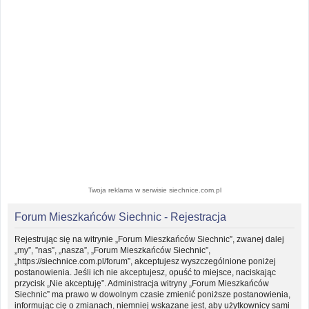
Twoja reklama w serwisie siechnice.com.pl
Forum Mieszkańców Siechnic - Rejestracja
Rejestrując się na witrynie „Forum Mieszkańców Siechnic”, zwanej dalej
„my”, ”nas”, „nasza”, „Forum Mieszkańców Siechnic”,
„https://siechnice.com.pl/forum”, akceptujesz wyszczególnione poniżej
postanowienia. Jeśli ich nie akceptujesz, opuść to miejsce, naciskając
przycisk „Nie akceptuję”. Administracja witryny „Forum Mieszkańców
Siechnic” ma prawo w dowolnym czasie zmienić poniższe postanowienia,
informując cię o zmianach, niemniej wskazane jest, aby użytkownicy sami