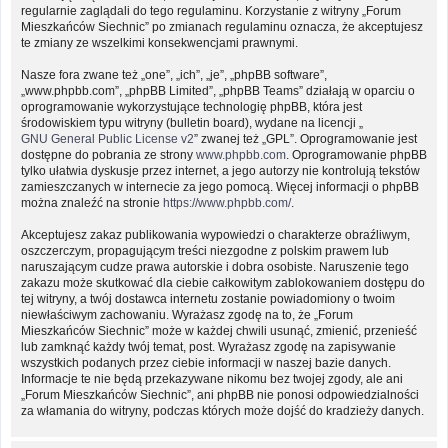
regularnie zaglądali do tego regulaminu. Korzystanie z witryny „Forum
Mieszkańców Siechnic” po zmianach regulaminu oznacza, że akceptujesz
te zmiany ze wszelkimi konsekwencjami prawnymi.
Nasze fora zwane też „one”, „ich”, „je”, „phpBB software”,
„www.phpbb.com”, „phpBB Limited”, „phpBB Teams” działają w oparciu o
oprogramowanie wykorzystujące technologię phpBB, która jest
środowiskiem typu witryny (bulletin board), wydane na licencji „
GNU General Public License v2
” zwanej też „GPL”. Oprogramowanie jest
dostępne do pobrania ze strony
www.phpbb.com
. Oprogramowanie phpBB
tylko ułatwia dyskusje przez internet, a jego autorzy nie kontrolują tekstów
zamieszczanych w internecie za jego pomocą. Więcej informacji o phpBB
można znaleźć na stronie
https://www.phpbb.com/
.
Akceptujesz zakaz publikowania wypowiedzi o charakterze obraźliwym,
oszczerczym, propagującym treści niezgodne z polskim prawem lub
naruszającym cudze prawa autorskie i dobra osobiste. Naruszenie tego
zakazu może skutkować dla ciebie całkowitym zablokowaniem dostępu do
tej witryny, a twój dostawca internetu zostanie powiadomiony o twoim
niewłaściwym zachowaniu. Wyrażasz zgodę na to, że „Forum
Mieszkańców Siechnic” może w każdej chwili usunąć, zmienić, przenieść
lub zamknąć każdy twój temat, post. Wyrażasz zgodę na zapisywanie
wszystkich podanych przez ciebie informacji w naszej bazie danych.
Informacje te nie będą przekazywane nikomu bez twojej zgody, ale ani
„Forum Mieszkańców Siechnic”, ani phpBB nie ponosi odpowiedzialności
za włamania do witryny, podczas których może dojść do kradzieży danych.