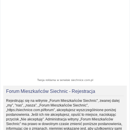
Twoja reklama w serwisie siechnice.com.pl
Forum Mieszkańców Siechnic - Rejestracja
Rejestrując się na witrynie „Forum Mieszkańców Siechnic”, zwanej dalej
„my”, ”nas”, „nasza”, „Forum Mieszkańców Siechnic”,
„https://siechnice.com.pl/forum”, akceptujesz wyszczególnione poniżej
postanowienia. Jeśli ich nie akceptujesz, opuść to miejsce, naciskając
przycisk „Nie akceptuję”. Administracja witryny „Forum Mieszkańców
Siechnic” ma prawo w dowolnym czasie zmienić poniższe postanowienia,
informując cię o zmianach, niemniej wskazane jest, aby użytkownicy sami