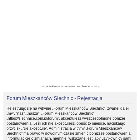
Twoja reklama w serwisie siechnice.com.pl
Forum Mieszkańców Siechnic - Rejestracja
Rejestrując się na witrynie „Forum Mieszkańców Siechnic”, zwanej dalej
„my”, ”nas”, „nasza”, „Forum Mieszkańców Siechnic”,
„https://siechnice.com.pl/forum”, akceptujesz wyszczególnione poniżej
postanowienia. Jeśli ich nie akceptujesz, opuść to miejsce, naciskając
przycisk „Nie akceptuję”. Administracja witryny „Forum Mieszkańców
Siechnic” ma prawo w dowolnym czasie zmienić poniższe postanowienia,
informując cię o zmianach, niemniej wskazane jest, aby użytkownicy sami