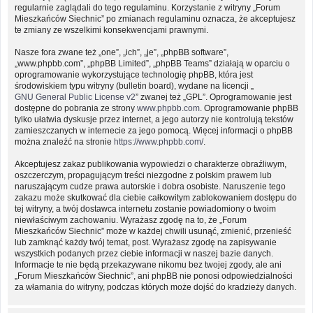
regularnie zaglądali do tego regulaminu. Korzystanie z witryny „Forum
Mieszkańców Siechnic” po zmianach regulaminu oznacza, że akceptujesz
te zmiany ze wszelkimi konsekwencjami prawnymi.
Nasze fora zwane też „one”, „ich”, „je”, „phpBB software”,
„www.phpbb.com”, „phpBB Limited”, „phpBB Teams” działają w oparciu o
oprogramowanie wykorzystujące technologię phpBB, która jest
środowiskiem typu witryny (bulletin board), wydane na licencji „
GNU General Public License v2
” zwanej też „GPL”. Oprogramowanie jest
dostępne do pobrania ze strony
www.phpbb.com
. Oprogramowanie phpBB
tylko ułatwia dyskusje przez internet, a jego autorzy nie kontrolują tekstów
zamieszczanych w internecie za jego pomocą. Więcej informacji o phpBB
można znaleźć na stronie
https://www.phpbb.com/
.
Akceptujesz zakaz publikowania wypowiedzi o charakterze obraźliwym,
oszczerczym, propagującym treści niezgodne z polskim prawem lub
naruszającym cudze prawa autorskie i dobra osobiste. Naruszenie tego
zakazu może skutkować dla ciebie całkowitym zablokowaniem dostępu do
tej witryny, a twój dostawca internetu zostanie powiadomiony o twoim
niewłaściwym zachowaniu. Wyrażasz zgodę na to, że „Forum
Mieszkańców Siechnic” może w każdej chwili usunąć, zmienić, przenieść
lub zamknąć każdy twój temat, post. Wyrażasz zgodę na zapisywanie
wszystkich podanych przez ciebie informacji w naszej bazie danych.
Informacje te nie będą przekazywane nikomu bez twojej zgody, ale ani
„Forum Mieszkańców Siechnic”, ani phpBB nie ponosi odpowiedzialności
za włamania do witryny, podczas których może dojść do kradzieży danych.