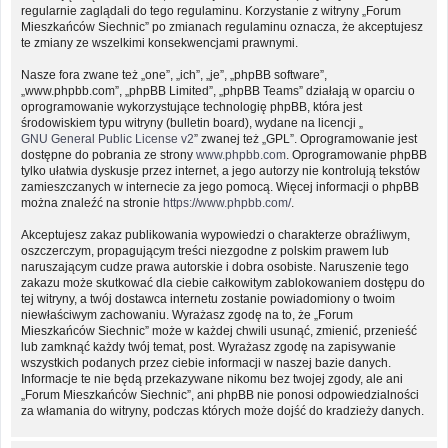
regularnie zaglądali do tego regulaminu. Korzystanie z witryny „Forum
Mieszkańców Siechnic” po zmianach regulaminu oznacza, że akceptujesz
te zmiany ze wszelkimi konsekwencjami prawnymi.
Nasze fora zwane też „one”, „ich”, „je”, „phpBB software”,
„www.phpbb.com”, „phpBB Limited”, „phpBB Teams” działają w oparciu o
oprogramowanie wykorzystujące technologię phpBB, która jest
środowiskiem typu witryny (bulletin board), wydane na licencji „
GNU General Public License v2
” zwanej też „GPL”. Oprogramowanie jest
dostępne do pobrania ze strony
www.phpbb.com
. Oprogramowanie phpBB
tylko ułatwia dyskusje przez internet, a jego autorzy nie kontrolują tekstów
zamieszczanych w internecie za jego pomocą. Więcej informacji o phpBB
można znaleźć na stronie
https://www.phpbb.com/
.
Akceptujesz zakaz publikowania wypowiedzi o charakterze obraźliwym,
oszczerczym, propagującym treści niezgodne z polskim prawem lub
naruszającym cudze prawa autorskie i dobra osobiste. Naruszenie tego
zakazu może skutkować dla ciebie całkowitym zablokowaniem dostępu do
tej witryny, a twój dostawca internetu zostanie powiadomiony o twoim
niewłaściwym zachowaniu. Wyrażasz zgodę na to, że „Forum
Mieszkańców Siechnic” może w każdej chwili usunąć, zmienić, przenieść
lub zamknąć każdy twój temat, post. Wyrażasz zgodę na zapisywanie
wszystkich podanych przez ciebie informacji w naszej bazie danych.
Informacje te nie będą przekazywane nikomu bez twojej zgody, ale ani
„Forum Mieszkańców Siechnic”, ani phpBB nie ponosi odpowiedzialności
za włamania do witryny, podczas których może dojść do kradzieży danych.