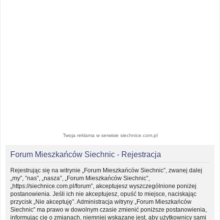
Twoja reklama w serwisie siechnice.com.pl
Forum Mieszkańców Siechnic - Rejestracja
Rejestrując się na witrynie „Forum Mieszkańców Siechnic”, zwanej dalej
„my”, ”nas”, „nasza”, „Forum Mieszkańców Siechnic”,
„https://siechnice.com.pl/forum”, akceptujesz wyszczególnione poniżej
postanowienia. Jeśli ich nie akceptujesz, opuść to miejsce, naciskając
przycisk „Nie akceptuję”. Administracja witryny „Forum Mieszkańców
Siechnic” ma prawo w dowolnym czasie zmienić poniższe postanowienia,
informując cię o zmianach, niemniej wskazane jest, aby użytkownicy sami