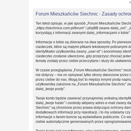
T
Forum Mieszkańców Siechnic - Zasady ochr
Ten tekst opisuje, w jaki sposób „Forum Mieszkańców Siechn
„https://siechnice.com.pl/forum” i phpBB zwane dalej „oni”
korzystają z informacji zwanymi dalej „informacjami o tobie”
Informacje o tobie są zbierane na dwa sposoby. Po pierwsz
ciasteczek, które są małymi plikami tekstowymi pobranymi 
identyfikator użytkownika zwany „user-id” i anonimowy ident
ciasteczko zostanie utworzone, gdy przejrzysz chociaż jede
tematy zostały przez ciebie przeczytane i służy do ułatwieni
W czasie przeglądania „Forum Mieszkańców Siechnic” może
nie dotyczy – ma on opisywać tylko strony stworzone przez
przez ciebie do nas. Mogą być to między innymi posty napi
użytkownika założone na „Forum Mieszkańców Siechnic” zwan
dalej „twoje posty”.
Twoje konto będzie zawierać przynajmniej unikalną identy
dalej „twoje hasło” i osobisty aktywny adres e-mail zwany 
Siechnic” są chronione przez prawa dotyczące ochrony da
dodatkowych informacji przy rejestracji, i to my ustalamy c
informacje o twoim koncie są wyświetlane publicznie. Co w
ciebie automatycznie generowanych przez oprogramowanie
Twoje hasło jest zaszyfrowane, więc jest bezpieczne, niemn