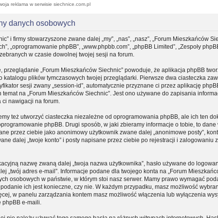
woja reklama w serwisie siechnice.com.pl
ony danych osobowych
ic” i firmy stowarzyszone zwane dalej „my”, „nas”, „nasz”, „Forum Mieszkańców Sie
, „ich”, „oprogramowanie phpBB”, „www.phpbb.com”, „phpBB Limited”, „Zespoły phpB
 zebranych w czasie dowolnej twojej sesji na forum.
e, przeglądanie „Forum Mieszkańców Siechnic” powoduje, że aplikacja phpBB tworz
do katalogu plików tymczasowych twojej przeglądarki. Pierwsze dwa ciasteczka zaw
yfikator sesji zwany „session-id”, automatycznie przyznane ci przez aplikację phpB
n temat na „Forum Mieszkańców Siechnic”. Jest ono używane do zapisania informacj
a ci nawigacji na forum.
my też utworzyć ciasteczka niezależne od oprogramowania phpBB, ale ich ten d
 oprogramowanie phpBB. Drugi sposób, w jaki zbieramy informacje o tobie, to dane
sane przez ciebie jako anonimowy użytkownik zwane dalej „anonimowe posty”, kon
e dalej „twoje konto” i posty napisane przez ciebie po rejestracji i zalogowaniu
fikacyjną nazwę zwaną dalej „twoja nazwa użytkownika”, hasło używane do logowa
dalej „twój adres e-mail”. Informacje podane dla twojego konta na „Forum Mieszkań
nych osobowych w państwie, w którym stoi nasz serwer. Mamy prawo wymagać pod
zy podanie ich jest konieczne, czy nie. W każdym przypadku, masz możliwość wybran
ięcej, w panelu zarządzania kontem masz możliwość włączenia lub wyłączenia wys
 phpBB e-maili.
iej nie należy używać tego samego hasła na różnych witrynach internetowych. Hasł