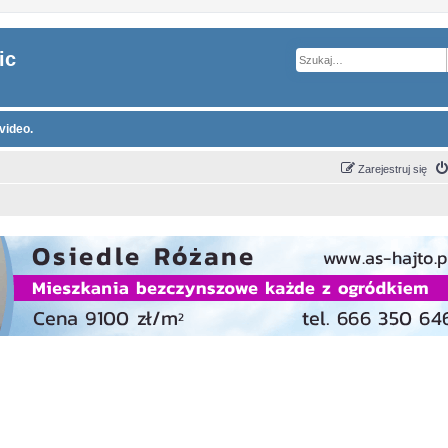
ic
video.
Zarejestruj się