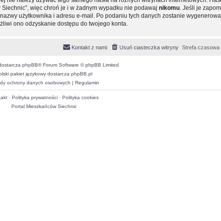
 Siechnic”, więc chroń je i w żadnym wypadku nie podawaj
nikomu
. Jeśli je zapom
ie nazwy użytkownika i adresu e-mail. Po podaniu tych danych zostanie wygenero
ożliwi ono odzyskanie dostępu do twojego konta.
Kontakt z nami
Usuń ciasteczka witryny
Strefa czasowa
dostarcza
phpBB
® Forum Software © phpBB Limited
olski pakiet językowy dostarcza
phpBB.pl
dy ochrony danych osobowych
|
Regulamin
akt
·
Polityka prywatności
·
Polityka cookies
Portal Mieszkańców Siechnic