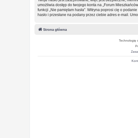
umożliwia dostęp do twojego konta na „Forum Mieszkańców
funkcji „Nie pamiętam hasła”. Witryna poprosi cię o podan
hasło i przesłane na podany przez ciebie adres e-mail. Um
Strona główna
Technologię 
P
Zasa
Kont