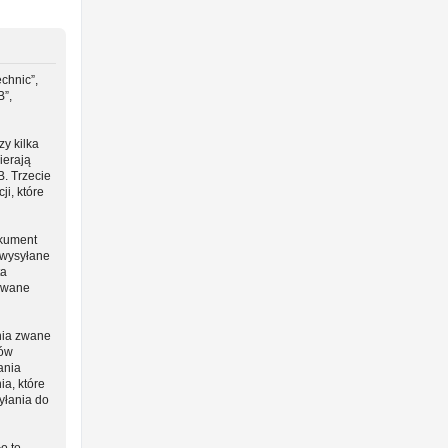
chnic”,
B”,
y kilka
ierają
B. Trzecie
i, które
okument
 wysyłane
ta
 zwane
nia zwane
ców
ania
ia, które
yłania do
o to