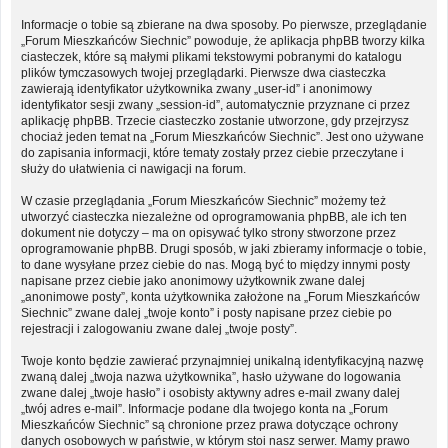
Informacje o tobie są zbierane na dwa sposoby. Po pierwsze, przeglądanie
„Forum Mieszkańców Siechnic” powoduje, że aplikacja phpBB tworzy kilka
ciasteczek, które są małymi plikami tekstowymi pobranymi do katalogu
plików tymczasowych twojej przeglądarki. Pierwsze dwa ciasteczka
zawierają identyfikator użytkownika zwany „user-id” i anonimowy
identyfikator sesji zwany „session-id”, automatycznie przyznane ci przez
aplikację phpBB. Trzecie ciasteczko zostanie utworzone, gdy przejrzysz
chociaż jeden temat na „Forum Mieszkańców Siechnic”. Jest ono używane
do zapisania informacji, które tematy zostały przez ciebie przeczytane i
służy do ułatwienia ci nawigacji na forum.
W czasie przeglądania „Forum Mieszkańców Siechnic” możemy też
utworzyć ciasteczka niezależne od oprogramowania phpBB, ale ich ten
dokument nie dotyczy – ma on opisywać tylko strony stworzone przez
oprogramowanie phpBB. Drugi sposób, w jaki zbieramy informacje o tobie,
to dane wysyłane przez ciebie do nas. Mogą być to między innymi posty
napisane przez ciebie jako anonimowy użytkownik zwane dalej
„anonimowe posty”, konta użytkownika założone na „Forum Mieszkańców
Siechnic” zwane dalej „twoje konto” i posty napisane przez ciebie po
rejestracji i zalogowaniu zwane dalej „twoje posty”.
Twoje konto będzie zawierać przynajmniej unikalną identyfikacyjną nazwę
zwaną dalej „twoja nazwa użytkownika”, hasło używane do logowania
zwane dalej „twoje hasło” i osobisty aktywny adres e-mail zwany dalej
„twój adres e-mail”. Informacje podane dla twojego konta na „Forum
Mieszkańców Siechnic” są chronione przez prawa dotyczące ochrony
danych osobowych w państwie, w którym stoi nasz serwer. Mamy prawo