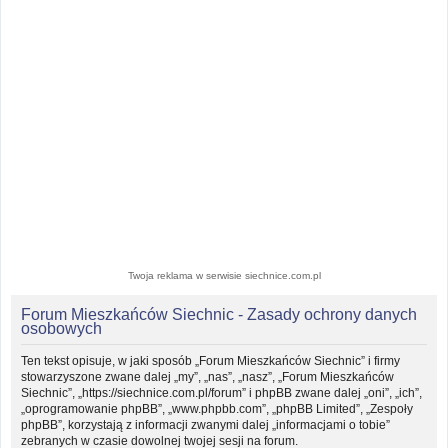
Twoja reklama w serwisie siechnice.com.pl
Forum Mieszkańców Siechnic - Zasady ochrony danych
osobowych
Ten tekst opisuje, w jaki sposób „Forum Mieszkańców Siechnic” i firmy
stowarzyszone zwane dalej „my”, „nas”, „nasz”, „Forum Mieszkańców
Siechnic”, „https://siechnice.com.pl/forum” i phpBB zwane dalej „oni”, „ich”,
„oprogramowanie phpBB”, „www.phpbb.com”, „phpBB Limited”, „Zespoły
phpBB”, korzystają z informacji zwanymi dalej „informacjami o tobie”
zebranych w czasie dowolnej twojej sesji na forum.