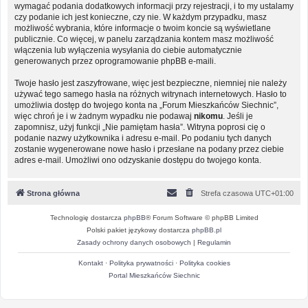
wymagać podania dodatkowych informacji przy rejestracji, i to my ustalamy
czy podanie ich jest konieczne, czy nie. W każdym przypadku, masz
możliwość wybrania, które informacje o twoim koncie są wyświetlane
publicznie. Co więcej, w panelu zarządzania kontem masz możliwość
włączenia lub wyłączenia wysyłania do ciebie automatycznie
generowanych przez oprogramowanie phpBB e-maili.
Twoje hasło jest zaszyfrowane, więc jest bezpieczne, niemniej nie należy
używać tego samego hasła na różnych witrynach internetowych. Hasło to
umożliwia dostęp do twojego konta na „Forum Mieszkańców Siechnic”,
więc chroń je i w żadnym wypadku nie podawaj
nikomu
. Jeśli je
zapomnisz, użyj funkcji „Nie pamiętam hasła”. Witryna poprosi cię o
podanie nazwy użytkownika i adresu e-mail. Po podaniu tych danych
zostanie wygenerowane nowe hasło i przesłane na podany przez ciebie
adres e-mail. Umożliwi ono odzyskanie dostępu do twojego konta.
Strona główna
Strefa czasowa
UTC+01:00
Technologię dostarcza
phpBB
® Forum Software © phpBB Limited
Polski pakiet językowy dostarcza
phpBB.pl
Zasady ochrony danych osobowych
|
Regulamin
Kontakt
·
Polityka prywatności
·
Polityka cookies
Portal Mieszkańców Siechnic