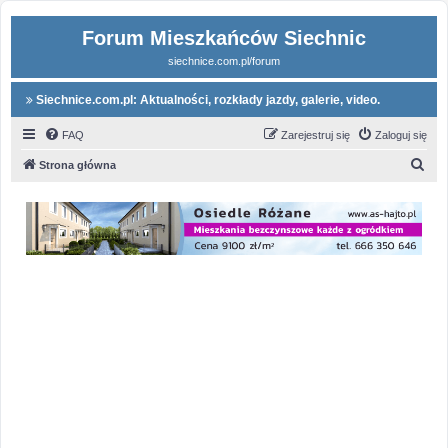
Forum Mieszkańców Siechnic
siechnice.com.pl/forum
Siechnice.com.pl: Aktualności, rozkłady jazdy, galerie, video.
FAQ
Zarejestruj się
Zaloguj się
S
Strona główna
z
u
k
a
j