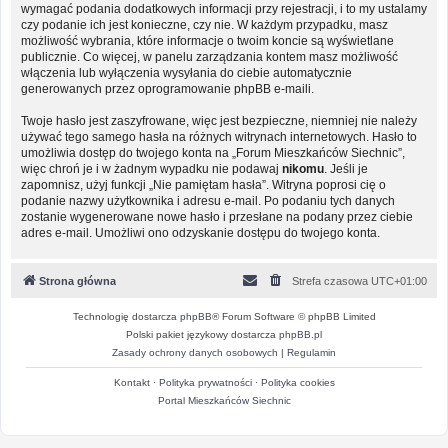
wymagać podania dodatkowych informacji przy rejestracji, i to my ustalamy
czy podanie ich jest konieczne, czy nie. W każdym przypadku, masz
możliwość wybrania, które informacje o twoim koncie są wyświetlane
publicznie. Co więcej, w panelu zarządzania kontem masz możliwość
włączenia lub wyłączenia wysyłania do ciebie automatycznie
generowanych przez oprogramowanie phpBB e-maili.
Twoje hasło jest zaszyfrowane, więc jest bezpieczne, niemniej nie należy
używać tego samego hasła na różnych witrynach internetowych. Hasło to
umożliwia dostęp do twojego konta na „Forum Mieszkańców Siechnic”,
więc chroń je i w żadnym wypadku nie podawaj
nikomu
. Jeśli je
zapomnisz, użyj funkcji „Nie pamiętam hasła”. Witryna poprosi cię o
podanie nazwy użytkownika i adresu e-mail. Po podaniu tych danych
zostanie wygenerowane nowe hasło i przesłane na podany przez ciebie
adres e-mail. Umożliwi ono odzyskanie dostępu do twojego konta.
Strona główna
Strefa czasowa
UTC+01:00
Technologię dostarcza
phpBB
® Forum Software © phpBB Limited
Polski pakiet językowy dostarcza
phpBB.pl
Zasady ochrony danych osobowych
|
Regulamin
Kontakt
·
Polityka prywatności
·
Polityka cookies
Portal Mieszkańców Siechnic