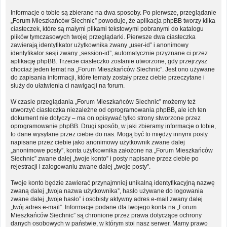
Informacje o tobie są zbierane na dwa sposoby. Po pierwsze, przeglądanie
„Forum Mieszkańców Siechnic” powoduje, że aplikacja phpBB tworzy kilka
ciasteczek, które są małymi plikami tekstowymi pobranymi do katalogu
plików tymczasowych twojej przeglądarki. Pierwsze dwa ciasteczka
zawierają identyfikator użytkownika zwany „user-id” i anonimowy
identyfikator sesji zwany „session-id”, automatycznie przyznane ci przez
aplikację phpBB. Trzecie ciasteczko zostanie utworzone, gdy przejrzysz
chociaż jeden temat na „Forum Mieszkańców Siechnic”. Jest ono używane
do zapisania informacji, które tematy zostały przez ciebie przeczytane i
służy do ułatwienia ci nawigacji na forum.
W czasie przeglądania „Forum Mieszkańców Siechnic” możemy też
utworzyć ciasteczka niezależne od oprogramowania phpBB, ale ich ten
dokument nie dotyczy – ma on opisywać tylko strony stworzone przez
oprogramowanie phpBB. Drugi sposób, w jaki zbieramy informacje o tobie,
to dane wysyłane przez ciebie do nas. Mogą być to między innymi posty
napisane przez ciebie jako anonimowy użytkownik zwane dalej
„anonimowe posty”, konta użytkownika założone na „Forum Mieszkańców
Siechnic” zwane dalej „twoje konto” i posty napisane przez ciebie po
rejestracji i zalogowaniu zwane dalej „twoje posty”.
Twoje konto będzie zawierać przynajmniej unikalną identyfikacyjną nazwę
zwaną dalej „twoja nazwa użytkownika”, hasło używane do logowania
zwane dalej „twoje hasło” i osobisty aktywny adres e-mail zwany dalej
„twój adres e-mail”. Informacje podane dla twojego konta na „Forum
Mieszkańców Siechnic” są chronione przez prawa dotyczące ochrony
danych osobowych w państwie, w którym stoi nasz serwer. Mamy prawo