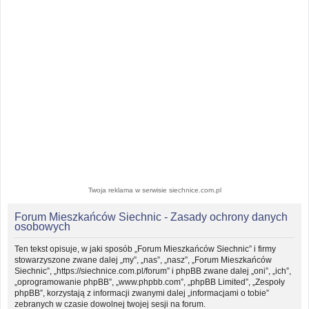
Twoja reklama w serwisie siechnice.com.pl
Forum Mieszkańców Siechnic - Zasady ochrony danych
osobowych
Ten tekst opisuje, w jaki sposób „Forum Mieszkańców Siechnic” i firmy
stowarzyszone zwane dalej „my”, „nas”, „nasz”, „Forum Mieszkańców
Siechnic”, „https://siechnice.com.pl/forum” i phpBB zwane dalej „oni”, „ich”,
„oprogramowanie phpBB”, „www.phpbb.com”, „phpBB Limited”, „Zespoły
phpBB”, korzystają z informacji zwanymi dalej „informacjami o tobie”
zebranych w czasie dowolnej twojej sesji na forum.