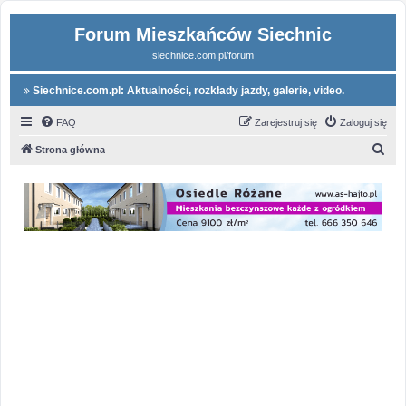
Forum Mieszkańców Siechnic
siechnice.com.pl/forum
Siechnice.com.pl: Aktualności, rozkłady jazdy, galerie, video.
FAQ
Zarejestruj się
Zaloguj się
S
Strona główna
z
u
k
a
j