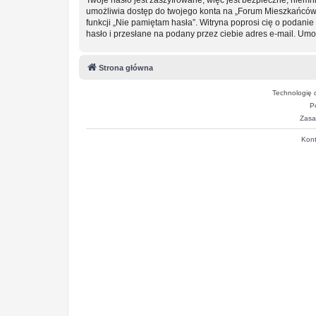
umożliwia dostęp do twojego konta na „Forum Mieszkańców
funkcji „Nie pamiętam hasła”. Witryna poprosi cię o podan
hasło i przesłane na podany przez ciebie adres e-mail. Um
Strona główna
Technologię 
P
Zasa
Kont