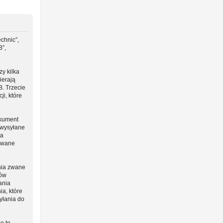
chnic”,
B”,
y kilka
ierają
B. Trzecie
i, które
okument
 wysyłane
ta
 zwane
nia zwane
ców
ania
ia, które
yłania do
o to