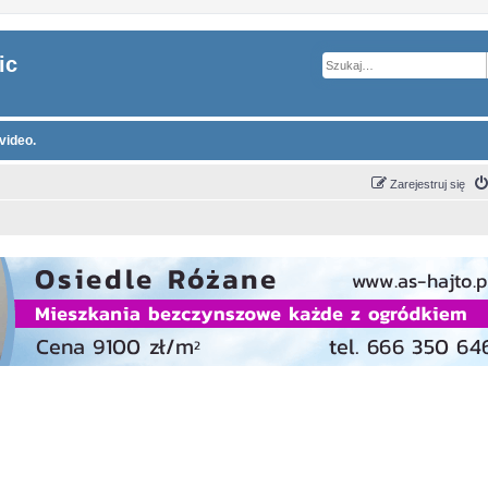
ic
video.
Zarejestruj się