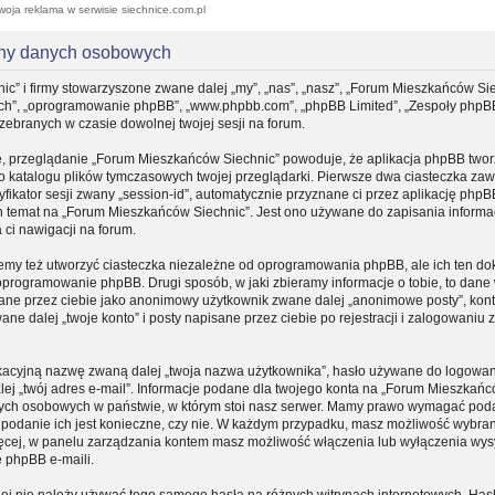
woja reklama w serwisie siechnice.com.pl
ony danych osobowych
ic” i firmy stowarzyszone zwane dalej „my”, „nas”, „nasz”, „Forum Mieszkańców Sie
, „ich”, „oprogramowanie phpBB”, „www.phpbb.com”, „phpBB Limited”, „Zespoły phpB
 zebranych w czasie dowolnej twojej sesji na forum.
e, przeglądanie „Forum Mieszkańców Siechnic” powoduje, że aplikacja phpBB tworz
do katalogu plików tymczasowych twojej przeglądarki. Pierwsze dwa ciasteczka zaw
yfikator sesji zwany „session-id”, automatycznie przyznane ci przez aplikację phpB
n temat na „Forum Mieszkańców Siechnic”. Jest ono używane do zapisania informacj
a ci nawigacji na forum.
my też utworzyć ciasteczka niezależne od oprogramowania phpBB, ale ich ten d
 oprogramowanie phpBB. Drugi sposób, w jaki zbieramy informacje o tobie, to dane
sane przez ciebie jako anonimowy użytkownik zwane dalej „anonimowe posty”, kon
e dalej „twoje konto” i posty napisane przez ciebie po rejestracji i zalogowaniu
fikacyjną nazwę zwaną dalej „twoja nazwa użytkownika”, hasło używane do logowa
dalej „twój adres e-mail”. Informacje podane dla twojego konta na „Forum Mieszkań
nych osobowych w państwie, w którym stoi nasz serwer. Mamy prawo wymagać pod
zy podanie ich jest konieczne, czy nie. W każdym przypadku, masz możliwość wybran
ięcej, w panelu zarządzania kontem masz możliwość włączenia lub wyłączenia wys
 phpBB e-maili.
iej nie należy używać tego samego hasła na różnych witrynach internetowych. Hasł