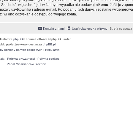
 Siechnic”, więc chroń je i w żadnym wypadku nie podawaj
nikomu
. Jeśli je zapom
ie nazwy użytkownika i adresu e-mail. Po podaniu tych danych zostanie wygenero
ożliwi ono odzyskanie dostępu do twojego konta.
Kontakt z nami
Usuń ciasteczka witryny
Strefa czasowa
dostarcza
phpBB
® Forum Software © phpBB Limited
olski pakiet językowy dostarcza
phpBB.pl
dy ochrony danych osobowych
|
Regulamin
akt
·
Polityka prywatności
·
Polityka cookies
Portal Mieszkańców Siechnic