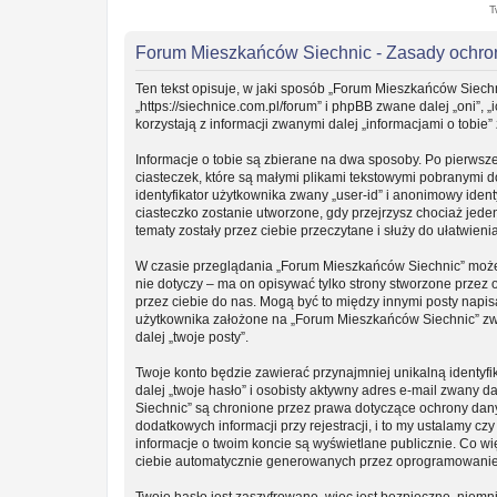
T
Forum Mieszkańców Siechnic - Zasady ochr
Ten tekst opisuje, w jaki sposób „Forum Mieszkańców Siechn
„https://siechnice.com.pl/forum” i phpBB zwane dalej „oni”
korzystają z informacji zwanymi dalej „informacjami o tobie”
Informacje o tobie są zbierane na dwa sposoby. Po pierwsz
ciasteczek, które są małymi plikami tekstowymi pobranymi 
identyfikator użytkownika zwany „user-id” i anonimowy ident
ciasteczko zostanie utworzone, gdy przejrzysz chociaż jede
tematy zostały przez ciebie przeczytane i służy do ułatwieni
W czasie przeglądania „Forum Mieszkańców Siechnic” może
nie dotyczy – ma on opisywać tylko strony stworzone przez
przez ciebie do nas. Mogą być to między innymi posty napi
użytkownika założone na „Forum Mieszkańców Siechnic” zwan
dalej „twoje posty”.
Twoje konto będzie zawierać przynajmniej unikalną identy
dalej „twoje hasło” i osobisty aktywny adres e-mail zwany 
Siechnic” są chronione przez prawa dotyczące ochrony da
dodatkowych informacji przy rejestracji, i to my ustalamy c
informacje o twoim koncie są wyświetlane publicznie. Co w
ciebie automatycznie generowanych przez oprogramowanie
Twoje hasło jest zaszyfrowane, więc jest bezpieczne, niemn