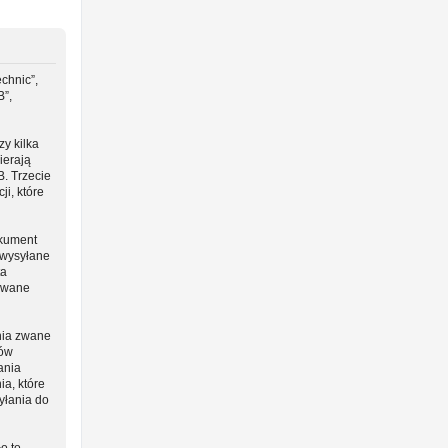
chnic”,
B”,
y kilka
ierają
B. Trzecie
i, które
okument
 wysyłane
ta
 zwane
nia zwane
ców
ania
ia, które
yłania do
o to