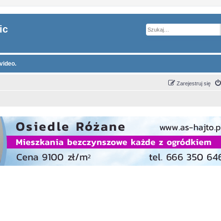
ic
video.
Zarejestruj się