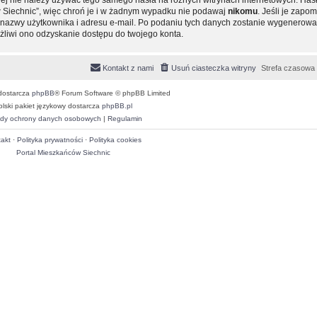
 Siechnic”, więc chroń je i w żadnym wypadku nie podawaj
nikomu
. Jeśli je zapom
ie nazwy użytkownika i adresu e-mail. Po podaniu tych danych zostanie wygenero
ożliwi ono odzyskanie dostępu do twojego konta.
Kontakt z nami
Usuń ciasteczka witryny
Strefa czasowa
dostarcza
phpBB
® Forum Software © phpBB Limited
olski pakiet językowy dostarcza
phpBB.pl
dy ochrony danych osobowych
|
Regulamin
akt
·
Polityka prywatności
·
Polityka cookies
Portal Mieszkańców Siechnic