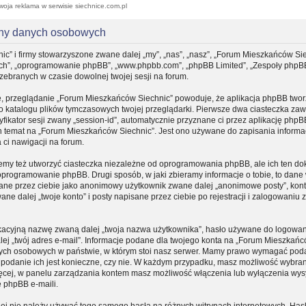
woja reklama w serwisie siechnice.com.pl
ony danych osobowych
ic” i firmy stowarzyszone zwane dalej „my”, „nas”, „nasz”, „Forum Mieszkańców Sie
, „ich”, „oprogramowanie phpBB”, „www.phpbb.com”, „phpBB Limited”, „Zespoły phpB
 zebranych w czasie dowolnej twojej sesji na forum.
e, przeglądanie „Forum Mieszkańców Siechnic” powoduje, że aplikacja phpBB tworz
do katalogu plików tymczasowych twojej przeglądarki. Pierwsze dwa ciasteczka zaw
yfikator sesji zwany „session-id”, automatycznie przyznane ci przez aplikację phpB
n temat na „Forum Mieszkańców Siechnic”. Jest ono używane do zapisania informacj
a ci nawigacji na forum.
my też utworzyć ciasteczka niezależne od oprogramowania phpBB, ale ich ten d
 oprogramowanie phpBB. Drugi sposób, w jaki zbieramy informacje o tobie, to dane
sane przez ciebie jako anonimowy użytkownik zwane dalej „anonimowe posty”, kon
e dalej „twoje konto” i posty napisane przez ciebie po rejestracji i zalogowaniu
fikacyjną nazwę zwaną dalej „twoja nazwa użytkownika”, hasło używane do logowa
dalej „twój adres e-mail”. Informacje podane dla twojego konta na „Forum Mieszkań
nych osobowych w państwie, w którym stoi nasz serwer. Mamy prawo wymagać pod
zy podanie ich jest konieczne, czy nie. W każdym przypadku, masz możliwość wybran
ięcej, w panelu zarządzania kontem masz możliwość włączenia lub wyłączenia wys
 phpBB e-maili.
iej nie należy używać tego samego hasła na różnych witrynach internetowych. Hasł