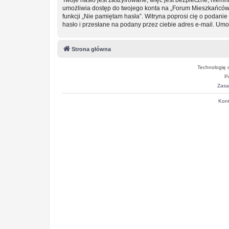
umożliwia dostęp do twojego konta na „Forum Mieszkańców
funkcji „Nie pamiętam hasła”. Witryna poprosi cię o podan
hasło i przesłane na podany przez ciebie adres e-mail. Um
Strona główna
Technologię 
P
Zasa
Kont