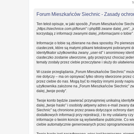
T
Forum Mieszkańców Siechnic - Zasady ochr
Ten tekst opisuje, w jaki sposób „Forum Mieszkańców Siechn
„https://siechnice.com.pl/forum” i phpBB zwane dalej „oni”
korzystają z informacji zwanymi dalej „informacjami o tobie”
Informacje o tobie są zbierane na dwa sposoby. Po pierwsz
ciasteczek, które są małymi plikami tekstowymi pobranymi 
identyfikator użytkownika zwany „user-id” i anonimowy ident
ciasteczko zostanie utworzone, gdy przejrzysz chociaż jede
tematy zostały przez ciebie przeczytane i służy do ułatwieni
W czasie przeglądania „Forum Mieszkańców Siechnic” może
nie dotyczy – ma on opisywać tylko strony stworzone przez
przez ciebie do nas. Mogą być to między innymi posty napi
użytkownika założone na „Forum Mieszkańców Siechnic” zwan
dalej „twoje posty”.
Twoje konto będzie zawierać przynajmniej unikalną identy
dalej „twoje hasło” i osobisty aktywny adres e-mail zwany 
Siechnic” są chronione przez prawa dotyczące ochrony da
dodatkowych informacji przy rejestracji, i to my ustalamy c
informacje o twoim koncie są wyświetlane publicznie. Co w
ciebie automatycznie generowanych przez oprogramowanie
Twoje hasło jest zaszyfrowane, więc jest bezpieczne, niemn