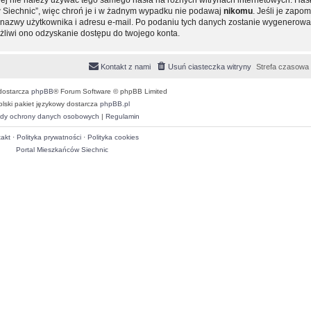
 Siechnic”, więc chroń je i w żadnym wypadku nie podawaj
nikomu
. Jeśli je zapom
ie nazwy użytkownika i adresu e-mail. Po podaniu tych danych zostanie wygenero
ożliwi ono odzyskanie dostępu do twojego konta.
Kontakt z nami
Usuń ciasteczka witryny
Strefa czasowa
dostarcza
phpBB
® Forum Software © phpBB Limited
olski pakiet językowy dostarcza
phpBB.pl
dy ochrony danych osobowych
|
Regulamin
akt
·
Polityka prywatności
·
Polityka cookies
Portal Mieszkańców Siechnic