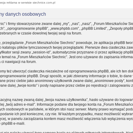
woja reklama w serwisie siechnice.com.pl
ony danych osobowych
ic” i firmy stowarzyszone zwane dalej „my”, „nas”, „nasz”, „Forum Mieszkańców Sie
, „ich”, „oprogramowanie phpBB”, „www.phpbb.com”, „phpBB Limited”, „Zespoły phpB
 zebranych w czasie dowolnej twojej sesji na forum.
e, przeglądanie „Forum Mieszkańców Siechnic” powoduje, że aplikacja phpBB tworz
do katalogu plików tymczasowych twojej przeglądarki. Pierwsze dwa ciasteczka zaw
yfikator sesji zwany „session-id”, automatycznie przyznane ci przez aplikację phpB
n temat na „Forum Mieszkańców Siechnic”. Jest ono używane do zapisania informacj
a ci nawigacji na forum.
my też utworzyć ciasteczka niezależne od oprogramowania phpBB, ale ich ten d
 oprogramowanie phpBB. Drugi sposób, w jaki zbieramy informacje o tobie, to dane
sane przez ciebie jako anonimowy użytkownik zwane dalej „anonimowe posty”, kon
e dalej „twoje konto” i posty napisane przez ciebie po rejestracji i zalogowaniu
fikacyjną nazwę zwaną dalej „twoja nazwa użytkownika”, hasło używane do logowa
dalej „twój adres e-mail”. Informacje podane dla twojego konta na „Forum Mieszkań
nych osobowych w państwie, w którym stoi nasz serwer. Mamy prawo wymagać pod
zy podanie ich jest konieczne, czy nie. W każdym przypadku, masz możliwość wybran
ięcej, w panelu zarządzania kontem masz możliwość włączenia lub wyłączenia wys
 phpBB e-maili.
iej nie należy używać tego samego hasła na różnych witrynach internetowych. Hasł