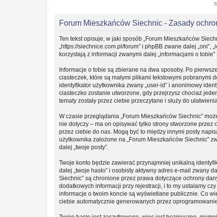
T
Forum Mieszkańców Siechnic - Zasady ochr
Ten tekst opisuje, w jaki sposób „Forum Mieszkańców Siechn
„https://siechnice.com.pl/forum” i phpBB zwane dalej „oni”
korzystają z informacji zwanymi dalej „informacjami o tobie”
Informacje o tobie są zbierane na dwa sposoby. Po pierwsz
ciasteczek, które są małymi plikami tekstowymi pobranymi 
identyfikator użytkownika zwany „user-id” i anonimowy ident
ciasteczko zostanie utworzone, gdy przejrzysz chociaż jede
tematy zostały przez ciebie przeczytane i służy do ułatwieni
W czasie przeglądania „Forum Mieszkańców Siechnic” może
nie dotyczy – ma on opisywać tylko strony stworzone przez
przez ciebie do nas. Mogą być to między innymi posty napi
użytkownika założone na „Forum Mieszkańców Siechnic” zwan
dalej „twoje posty”.
Twoje konto będzie zawierać przynajmniej unikalną identy
dalej „twoje hasło” i osobisty aktywny adres e-mail zwany 
Siechnic” są chronione przez prawa dotyczące ochrony da
dodatkowych informacji przy rejestracji, i to my ustalamy c
informacje o twoim koncie są wyświetlane publicznie. Co w
ciebie automatycznie generowanych przez oprogramowanie
Twoje hasło jest zaszyfrowane, więc jest bezpieczne, niemn