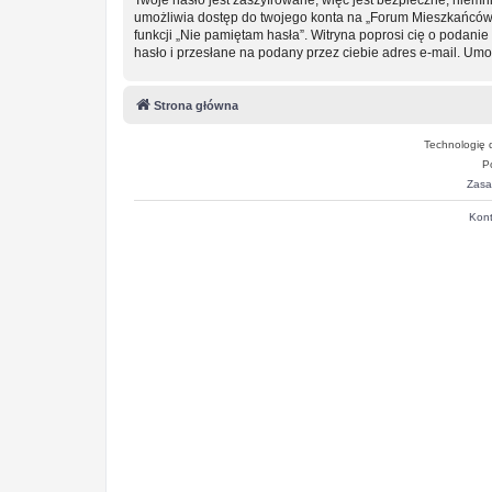
umożliwia dostęp do twojego konta na „Forum Mieszkańców
funkcji „Nie pamiętam hasła”. Witryna poprosi cię o podan
hasło i przesłane na podany przez ciebie adres e-mail. Um
Strona główna
Technologię 
P
Zasa
Kont