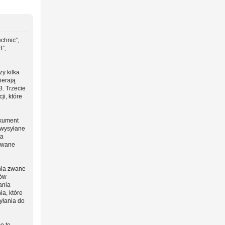
chnic”,
B”,
y kilka
ierają
B. Trzecie
i, które
okument
 wysyłane
ta
 zwane
nia zwane
ców
ania
ia, które
yłania do
o to