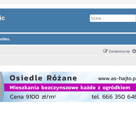
ic
video.
Zarejestruj się