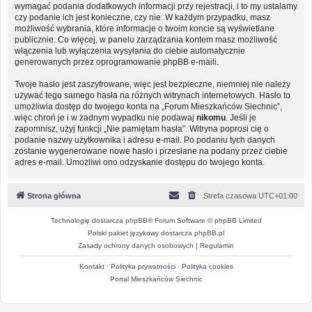
wymagać podania dodatkowych informacji przy rejestracji, i to my ustalamy
czy podanie ich jest konieczne, czy nie. W każdym przypadku, masz
możliwość wybrania, które informacje o twoim koncie są wyświetlane
publicznie. Co więcej, w panelu zarządzania kontem masz możliwość
włączenia lub wyłączenia wysyłania do ciebie automatycznie
generowanych przez oprogramowanie phpBB e-maili.
Twoje hasło jest zaszyfrowane, więc jest bezpieczne, niemniej nie należy
używać tego samego hasła na różnych witrynach internetowych. Hasło to
umożliwia dostęp do twojego konta na „Forum Mieszkańców Siechnic”,
więc chroń je i w żadnym wypadku nie podawaj
nikomu
. Jeśli je
zapomnisz, użyj funkcji „Nie pamiętam hasła”. Witryna poprosi cię o
podanie nazwy użytkownika i adresu e-mail. Po podaniu tych danych
zostanie wygenerowane nowe hasło i przesłane na podany przez ciebie
adres e-mail. Umożliwi ono odzyskanie dostępu do twojego konta.
Strona główna
Strefa czasowa
UTC+01:00
Technologię dostarcza
phpBB
® Forum Software © phpBB Limited
Polski pakiet językowy dostarcza
phpBB.pl
Zasady ochrony danych osobowych
|
Regulamin
Kontakt
·
Polityka prywatności
·
Polityka cookies
Portal Mieszkańców Siechnic