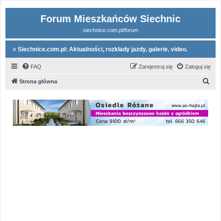
Forum Mieszkańców Siechnic
siechnice.com.pl/forum
Siechnice.com.pl: Aktualności, rozkłady jazdy, galerie, video.
FAQ
Zarejestruj się
Zaloguj się
S
Strona główna
z
u
k
a
j