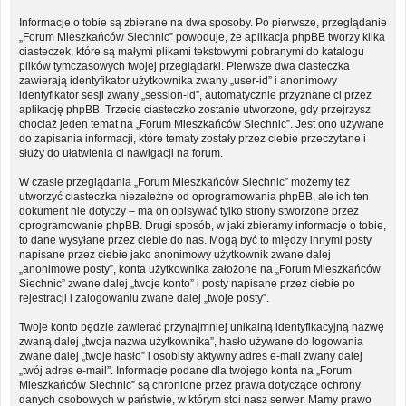
Informacje o tobie są zbierane na dwa sposoby. Po pierwsze, przeglądanie
„Forum Mieszkańców Siechnic” powoduje, że aplikacja phpBB tworzy kilka
ciasteczek, które są małymi plikami tekstowymi pobranymi do katalogu
plików tymczasowych twojej przeglądarki. Pierwsze dwa ciasteczka
zawierają identyfikator użytkownika zwany „user-id” i anonimowy
identyfikator sesji zwany „session-id”, automatycznie przyznane ci przez
aplikację phpBB. Trzecie ciasteczko zostanie utworzone, gdy przejrzysz
chociaż jeden temat na „Forum Mieszkańców Siechnic”. Jest ono używane
do zapisania informacji, które tematy zostały przez ciebie przeczytane i
służy do ułatwienia ci nawigacji na forum.
W czasie przeglądania „Forum Mieszkańców Siechnic” możemy też
utworzyć ciasteczka niezależne od oprogramowania phpBB, ale ich ten
dokument nie dotyczy – ma on opisywać tylko strony stworzone przez
oprogramowanie phpBB. Drugi sposób, w jaki zbieramy informacje o tobie,
to dane wysyłane przez ciebie do nas. Mogą być to między innymi posty
napisane przez ciebie jako anonimowy użytkownik zwane dalej
„anonimowe posty”, konta użytkownika założone na „Forum Mieszkańców
Siechnic” zwane dalej „twoje konto” i posty napisane przez ciebie po
rejestracji i zalogowaniu zwane dalej „twoje posty”.
Twoje konto będzie zawierać przynajmniej unikalną identyfikacyjną nazwę
zwaną dalej „twoja nazwa użytkownika”, hasło używane do logowania
zwane dalej „twoje hasło” i osobisty aktywny adres e-mail zwany dalej
„twój adres e-mail”. Informacje podane dla twojego konta na „Forum
Mieszkańców Siechnic” są chronione przez prawa dotyczące ochrony
danych osobowych w państwie, w którym stoi nasz serwer. Mamy prawo