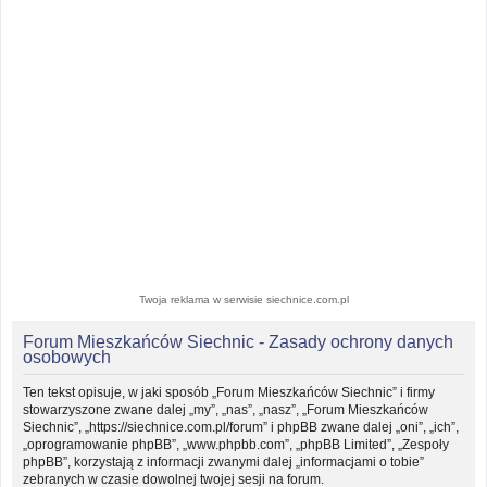
Twoja reklama w serwisie siechnice.com.pl
Forum Mieszkańców Siechnic - Zasady ochrony danych
osobowych
Ten tekst opisuje, w jaki sposób „Forum Mieszkańców Siechnic” i firmy
stowarzyszone zwane dalej „my”, „nas”, „nasz”, „Forum Mieszkańców
Siechnic”, „https://siechnice.com.pl/forum” i phpBB zwane dalej „oni”, „ich”,
„oprogramowanie phpBB”, „www.phpbb.com”, „phpBB Limited”, „Zespoły
phpBB”, korzystają z informacji zwanymi dalej „informacjami o tobie”
zebranych w czasie dowolnej twojej sesji na forum.