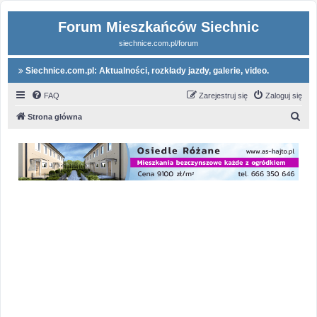
Forum Mieszkańców Siechnic
siechnice.com.pl/forum
Siechnice.com.pl: Aktualności, rozkłady jazdy, galerie, video.
FAQ
Zarejestruj się
Zaloguj się
S
Strona główna
z
u
k
a
j