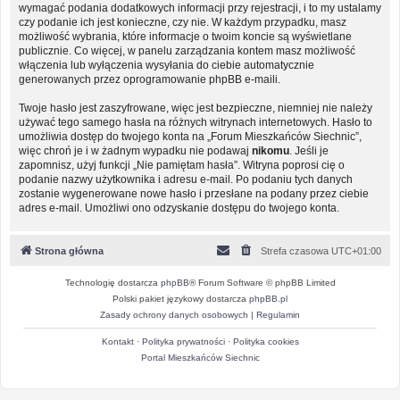
wymagać podania dodatkowych informacji przy rejestracji, i to my ustalamy
czy podanie ich jest konieczne, czy nie. W każdym przypadku, masz
możliwość wybrania, które informacje o twoim koncie są wyświetlane
publicznie. Co więcej, w panelu zarządzania kontem masz możliwość
włączenia lub wyłączenia wysyłania do ciebie automatycznie
generowanych przez oprogramowanie phpBB e-maili.
Twoje hasło jest zaszyfrowane, więc jest bezpieczne, niemniej nie należy
używać tego samego hasła na różnych witrynach internetowych. Hasło to
umożliwia dostęp do twojego konta na „Forum Mieszkańców Siechnic”,
więc chroń je i w żadnym wypadku nie podawaj
nikomu
. Jeśli je
zapomnisz, użyj funkcji „Nie pamiętam hasła”. Witryna poprosi cię o
podanie nazwy użytkownika i adresu e-mail. Po podaniu tych danych
zostanie wygenerowane nowe hasło i przesłane na podany przez ciebie
adres e-mail. Umożliwi ono odzyskanie dostępu do twojego konta.
Strona główna
Strefa czasowa
UTC+01:00
Technologię dostarcza
phpBB
® Forum Software © phpBB Limited
Polski pakiet językowy dostarcza
phpBB.pl
Zasady ochrony danych osobowych
|
Regulamin
Kontakt
·
Polityka prywatności
·
Polityka cookies
Portal Mieszkańców Siechnic