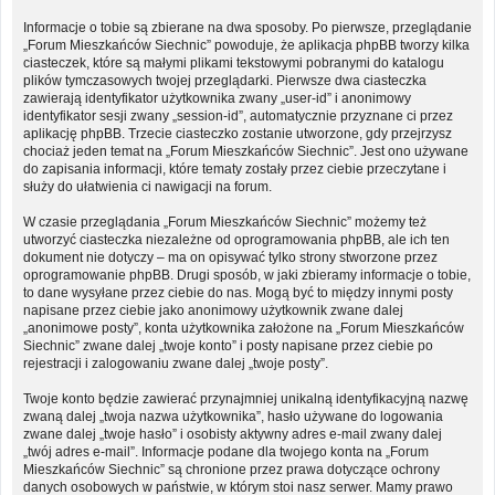
Informacje o tobie są zbierane na dwa sposoby. Po pierwsze, przeglądanie
„Forum Mieszkańców Siechnic” powoduje, że aplikacja phpBB tworzy kilka
ciasteczek, które są małymi plikami tekstowymi pobranymi do katalogu
plików tymczasowych twojej przeglądarki. Pierwsze dwa ciasteczka
zawierają identyfikator użytkownika zwany „user-id” i anonimowy
identyfikator sesji zwany „session-id”, automatycznie przyznane ci przez
aplikację phpBB. Trzecie ciasteczko zostanie utworzone, gdy przejrzysz
chociaż jeden temat na „Forum Mieszkańców Siechnic”. Jest ono używane
do zapisania informacji, które tematy zostały przez ciebie przeczytane i
służy do ułatwienia ci nawigacji na forum.
W czasie przeglądania „Forum Mieszkańców Siechnic” możemy też
utworzyć ciasteczka niezależne od oprogramowania phpBB, ale ich ten
dokument nie dotyczy – ma on opisywać tylko strony stworzone przez
oprogramowanie phpBB. Drugi sposób, w jaki zbieramy informacje o tobie,
to dane wysyłane przez ciebie do nas. Mogą być to między innymi posty
napisane przez ciebie jako anonimowy użytkownik zwane dalej
„anonimowe posty”, konta użytkownika założone na „Forum Mieszkańców
Siechnic” zwane dalej „twoje konto” i posty napisane przez ciebie po
rejestracji i zalogowaniu zwane dalej „twoje posty”.
Twoje konto będzie zawierać przynajmniej unikalną identyfikacyjną nazwę
zwaną dalej „twoja nazwa użytkownika”, hasło używane do logowania
zwane dalej „twoje hasło” i osobisty aktywny adres e-mail zwany dalej
„twój adres e-mail”. Informacje podane dla twojego konta na „Forum
Mieszkańców Siechnic” są chronione przez prawa dotyczące ochrony
danych osobowych w państwie, w którym stoi nasz serwer. Mamy prawo