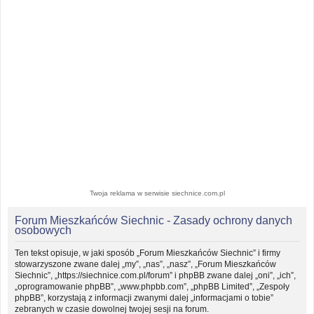
Twoja reklama w serwisie siechnice.com.pl
Forum Mieszkańców Siechnic - Zasady ochrony danych
osobowych
Ten tekst opisuje, w jaki sposób „Forum Mieszkańców Siechnic” i firmy
stowarzyszone zwane dalej „my”, „nas”, „nasz”, „Forum Mieszkańców
Siechnic”, „https://siechnice.com.pl/forum” i phpBB zwane dalej „oni”, „ich”,
„oprogramowanie phpBB”, „www.phpbb.com”, „phpBB Limited”, „Zespoły
phpBB”, korzystają z informacji zwanymi dalej „informacjami o tobie”
zebranych w czasie dowolnej twojej sesji na forum.