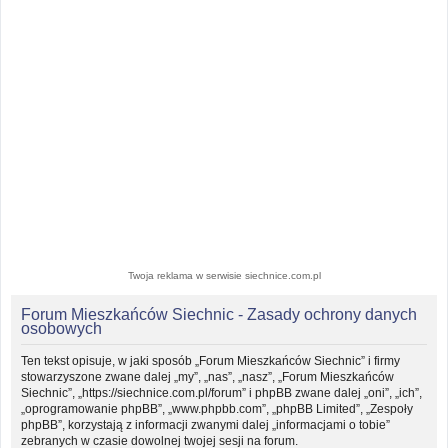
Twoja reklama w serwisie siechnice.com.pl
Forum Mieszkańców Siechnic - Zasady ochrony danych
osobowych
Ten tekst opisuje, w jaki sposób „Forum Mieszkańców Siechnic” i firmy
stowarzyszone zwane dalej „my”, „nas”, „nasz”, „Forum Mieszkańców
Siechnic”, „https://siechnice.com.pl/forum” i phpBB zwane dalej „oni”, „ich”,
„oprogramowanie phpBB”, „www.phpbb.com”, „phpBB Limited”, „Zespoły
phpBB”, korzystają z informacji zwanymi dalej „informacjami o tobie”
zebranych w czasie dowolnej twojej sesji na forum.