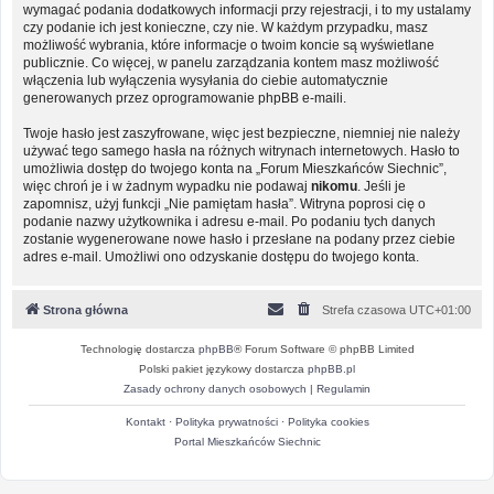
wymagać podania dodatkowych informacji przy rejestracji, i to my ustalamy
czy podanie ich jest konieczne, czy nie. W każdym przypadku, masz
możliwość wybrania, które informacje o twoim koncie są wyświetlane
publicznie. Co więcej, w panelu zarządzania kontem masz możliwość
włączenia lub wyłączenia wysyłania do ciebie automatycznie
generowanych przez oprogramowanie phpBB e-maili.
Twoje hasło jest zaszyfrowane, więc jest bezpieczne, niemniej nie należy
używać tego samego hasła na różnych witrynach internetowych. Hasło to
umożliwia dostęp do twojego konta na „Forum Mieszkańców Siechnic”,
więc chroń je i w żadnym wypadku nie podawaj
nikomu
. Jeśli je
zapomnisz, użyj funkcji „Nie pamiętam hasła”. Witryna poprosi cię o
podanie nazwy użytkownika i adresu e-mail. Po podaniu tych danych
zostanie wygenerowane nowe hasło i przesłane na podany przez ciebie
adres e-mail. Umożliwi ono odzyskanie dostępu do twojego konta.
Strona główna
Strefa czasowa
UTC+01:00
Technologię dostarcza
phpBB
® Forum Software © phpBB Limited
Polski pakiet językowy dostarcza
phpBB.pl
Zasady ochrony danych osobowych
|
Regulamin
Kontakt
·
Polityka prywatności
·
Polityka cookies
Portal Mieszkańców Siechnic