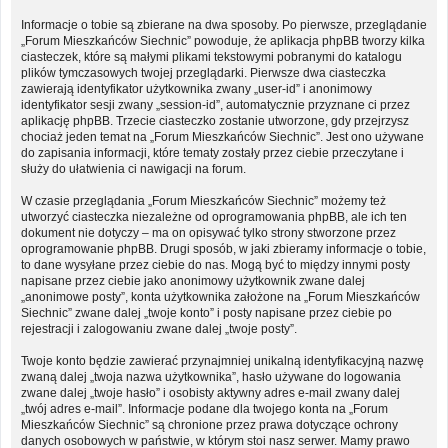
Informacje o tobie są zbierane na dwa sposoby. Po pierwsze, przeglądanie
„Forum Mieszkańców Siechnic” powoduje, że aplikacja phpBB tworzy kilka
ciasteczek, które są małymi plikami tekstowymi pobranymi do katalogu
plików tymczasowych twojej przeglądarki. Pierwsze dwa ciasteczka
zawierają identyfikator użytkownika zwany „user-id” i anonimowy
identyfikator sesji zwany „session-id”, automatycznie przyznane ci przez
aplikację phpBB. Trzecie ciasteczko zostanie utworzone, gdy przejrzysz
chociaż jeden temat na „Forum Mieszkańców Siechnic”. Jest ono używane
do zapisania informacji, które tematy zostały przez ciebie przeczytane i
służy do ułatwienia ci nawigacji na forum.
W czasie przeglądania „Forum Mieszkańców Siechnic” możemy też
utworzyć ciasteczka niezależne od oprogramowania phpBB, ale ich ten
dokument nie dotyczy – ma on opisywać tylko strony stworzone przez
oprogramowanie phpBB. Drugi sposób, w jaki zbieramy informacje o tobie,
to dane wysyłane przez ciebie do nas. Mogą być to między innymi posty
napisane przez ciebie jako anonimowy użytkownik zwane dalej
„anonimowe posty”, konta użytkownika założone na „Forum Mieszkańców
Siechnic” zwane dalej „twoje konto” i posty napisane przez ciebie po
rejestracji i zalogowaniu zwane dalej „twoje posty”.
Twoje konto będzie zawierać przynajmniej unikalną identyfikacyjną nazwę
zwaną dalej „twoja nazwa użytkownika”, hasło używane do logowania
zwane dalej „twoje hasło” i osobisty aktywny adres e-mail zwany dalej
„twój adres e-mail”. Informacje podane dla twojego konta na „Forum
Mieszkańców Siechnic” są chronione przez prawa dotyczące ochrony
danych osobowych w państwie, w którym stoi nasz serwer. Mamy prawo