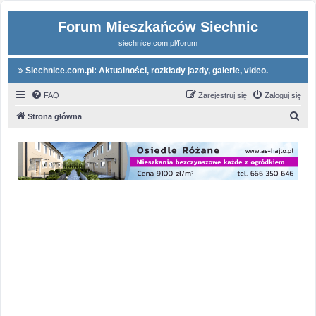
Forum Mieszkańców Siechnic
siechnice.com.pl/forum
Siechnice.com.pl: Aktualności, rozkłady jazdy, galerie, video.
FAQ
Zarejestruj się
Zaloguj się
S
Strona główna
z
u
k
a
j