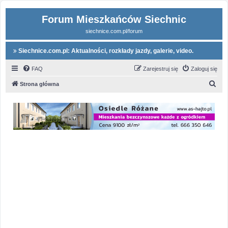
Forum Mieszkańców Siechnic
siechnice.com.pl/forum
Siechnice.com.pl: Aktualności, rozkłady jazdy, galerie, video.
FAQ
Zarejestruj się
Zaloguj się
S
Strona główna
z
u
k
a
j