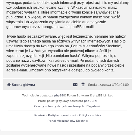
wymagać podania dodatkowych informacji przy rejestracji, i to my ustalamy
czy podanie ich jest konieczne, czy nie. W każdym przypadku, masz
możliwość wybrania, które informacje o twoim koncie są wyświetlane
publicznie. Co więcej, w panelu zarządzania kontem masz możliwość
włączenia lub wyłączenia wysyłania do ciebie automatycznie
generowanych przez oprogramowanie phpBB e-maili.
Twoje hasło jest zaszyfrowane, więc jest bezpieczne, niemniej nie należy
używać tego samego hasła na różnych witrynach internetowych. Hasło to
umożliwia dostęp do twojego konta na „Forum Mieszkańców Siechnic”,
więc chroń je i w żadnym wypadku nie podawaj
nikomu
. Jeśli je
zapomnisz, użyj funkcji „Nie pamiętam hasła”. Witryna poprosi cię o
podanie nazwy użytkownika i adresu e-mail. Po podaniu tych danych
zostanie wygenerowane nowe hasło i przesłane na podany przez ciebie
adres e-mail. Umożliwi ono odzyskanie dostępu do twojego konta.
Strona główna
Strefa czasowa
UTC+01:00
Technologię dostarcza
phpBB
® Forum Software © phpBB Limited
Polski pakiet językowy dostarcza
phpBB.pl
Zasady ochrony danych osobowych
|
Regulamin
Kontakt
·
Polityka prywatności
·
Polityka cookies
Portal Mieszkańców Siechnic