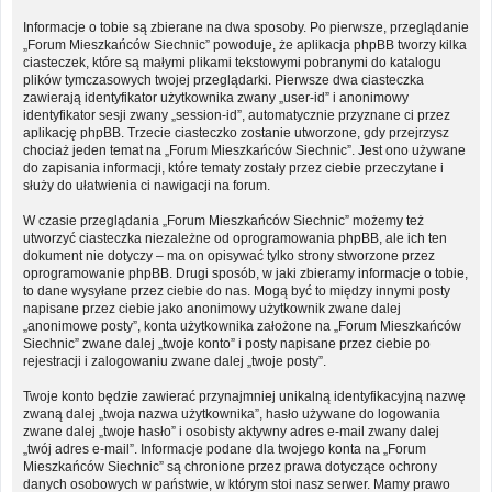
Informacje o tobie są zbierane na dwa sposoby. Po pierwsze, przeglądanie
„Forum Mieszkańców Siechnic” powoduje, że aplikacja phpBB tworzy kilka
ciasteczek, które są małymi plikami tekstowymi pobranymi do katalogu
plików tymczasowych twojej przeglądarki. Pierwsze dwa ciasteczka
zawierają identyfikator użytkownika zwany „user-id” i anonimowy
identyfikator sesji zwany „session-id”, automatycznie przyznane ci przez
aplikację phpBB. Trzecie ciasteczko zostanie utworzone, gdy przejrzysz
chociaż jeden temat na „Forum Mieszkańców Siechnic”. Jest ono używane
do zapisania informacji, które tematy zostały przez ciebie przeczytane i
służy do ułatwienia ci nawigacji na forum.
W czasie przeglądania „Forum Mieszkańców Siechnic” możemy też
utworzyć ciasteczka niezależne od oprogramowania phpBB, ale ich ten
dokument nie dotyczy – ma on opisywać tylko strony stworzone przez
oprogramowanie phpBB. Drugi sposób, w jaki zbieramy informacje o tobie,
to dane wysyłane przez ciebie do nas. Mogą być to między innymi posty
napisane przez ciebie jako anonimowy użytkownik zwane dalej
„anonimowe posty”, konta użytkownika założone na „Forum Mieszkańców
Siechnic” zwane dalej „twoje konto” i posty napisane przez ciebie po
rejestracji i zalogowaniu zwane dalej „twoje posty”.
Twoje konto będzie zawierać przynajmniej unikalną identyfikacyjną nazwę
zwaną dalej „twoja nazwa użytkownika”, hasło używane do logowania
zwane dalej „twoje hasło” i osobisty aktywny adres e-mail zwany dalej
„twój adres e-mail”. Informacje podane dla twojego konta na „Forum
Mieszkańców Siechnic” są chronione przez prawa dotyczące ochrony
danych osobowych w państwie, w którym stoi nasz serwer. Mamy prawo