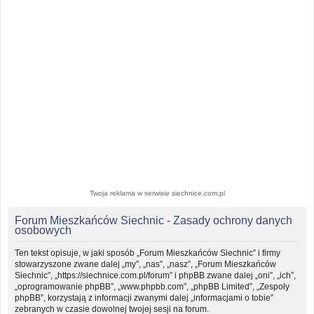
Twoja reklama w serwisie siechnice.com.pl
Forum Mieszkańców Siechnic - Zasady ochrony danych
osobowych
Ten tekst opisuje, w jaki sposób „Forum Mieszkańców Siechnic” i firmy
stowarzyszone zwane dalej „my”, „nas”, „nasz”, „Forum Mieszkańców
Siechnic”, „https://siechnice.com.pl/forum” i phpBB zwane dalej „oni”, „ich”,
„oprogramowanie phpBB”, „www.phpbb.com”, „phpBB Limited”, „Zespoły
phpBB”, korzystają z informacji zwanymi dalej „informacjami o tobie”
zebranych w czasie dowolnej twojej sesji na forum.