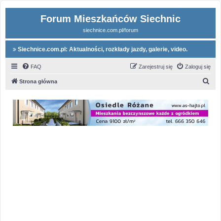
Forum Mieszkańców Siechnic
siechnice.com.pl/forum
Siechnice.com.pl: Aktualności, rozkłady jazdy, galerie, video.
FAQ
Zarejestruj się
Zaloguj się
S
Strona główna
z
u
k
a
j