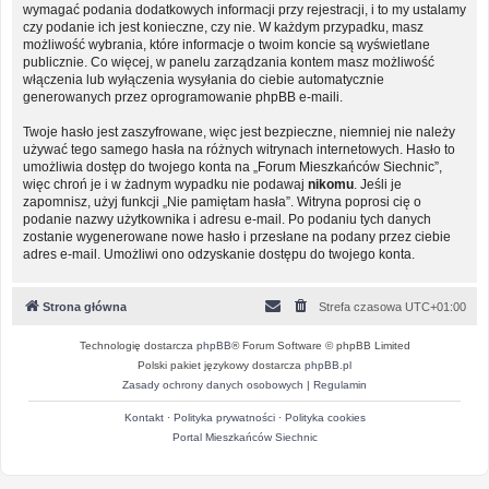
wymagać podania dodatkowych informacji przy rejestracji, i to my ustalamy
czy podanie ich jest konieczne, czy nie. W każdym przypadku, masz
możliwość wybrania, które informacje o twoim koncie są wyświetlane
publicznie. Co więcej, w panelu zarządzania kontem masz możliwość
włączenia lub wyłączenia wysyłania do ciebie automatycznie
generowanych przez oprogramowanie phpBB e-maili.
Twoje hasło jest zaszyfrowane, więc jest bezpieczne, niemniej nie należy
używać tego samego hasła na różnych witrynach internetowych. Hasło to
umożliwia dostęp do twojego konta na „Forum Mieszkańców Siechnic”,
więc chroń je i w żadnym wypadku nie podawaj
nikomu
. Jeśli je
zapomnisz, użyj funkcji „Nie pamiętam hasła”. Witryna poprosi cię o
podanie nazwy użytkownika i adresu e-mail. Po podaniu tych danych
zostanie wygenerowane nowe hasło i przesłane na podany przez ciebie
adres e-mail. Umożliwi ono odzyskanie dostępu do twojego konta.
Strona główna
Strefa czasowa
UTC+01:00
Technologię dostarcza
phpBB
® Forum Software © phpBB Limited
Polski pakiet językowy dostarcza
phpBB.pl
Zasady ochrony danych osobowych
|
Regulamin
Kontakt
·
Polityka prywatności
·
Polityka cookies
Portal Mieszkańców Siechnic