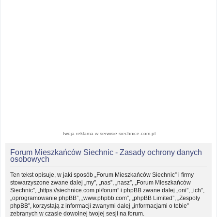
Twoja reklama w serwisie siechnice.com.pl
Forum Mieszkańców Siechnic - Zasady ochrony danych
osobowych
Ten tekst opisuje, w jaki sposób „Forum Mieszkańców Siechnic” i firmy
stowarzyszone zwane dalej „my”, „nas”, „nasz”, „Forum Mieszkańców
Siechnic”, „https://siechnice.com.pl/forum” i phpBB zwane dalej „oni”, „ich”,
„oprogramowanie phpBB”, „www.phpbb.com”, „phpBB Limited”, „Zespoły
phpBB”, korzystają z informacji zwanymi dalej „informacjami o tobie”
zebranych w czasie dowolnej twojej sesji na forum.