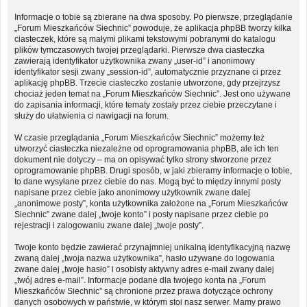
Informacje o tobie są zbierane na dwa sposoby. Po pierwsze, przeglądanie
„Forum Mieszkańców Siechnic” powoduje, że aplikacja phpBB tworzy kilka
ciasteczek, które są małymi plikami tekstowymi pobranymi do katalogu
plików tymczasowych twojej przeglądarki. Pierwsze dwa ciasteczka
zawierają identyfikator użytkownika zwany „user-id” i anonimowy
identyfikator sesji zwany „session-id”, automatycznie przyznane ci przez
aplikację phpBB. Trzecie ciasteczko zostanie utworzone, gdy przejrzysz
chociaż jeden temat na „Forum Mieszkańców Siechnic”. Jest ono używane
do zapisania informacji, które tematy zostały przez ciebie przeczytane i
służy do ułatwienia ci nawigacji na forum.
W czasie przeglądania „Forum Mieszkańców Siechnic” możemy też
utworzyć ciasteczka niezależne od oprogramowania phpBB, ale ich ten
dokument nie dotyczy – ma on opisywać tylko strony stworzone przez
oprogramowanie phpBB. Drugi sposób, w jaki zbieramy informacje o tobie,
to dane wysyłane przez ciebie do nas. Mogą być to między innymi posty
napisane przez ciebie jako anonimowy użytkownik zwane dalej
„anonimowe posty”, konta użytkownika założone na „Forum Mieszkańców
Siechnic” zwane dalej „twoje konto” i posty napisane przez ciebie po
rejestracji i zalogowaniu zwane dalej „twoje posty”.
Twoje konto będzie zawierać przynajmniej unikalną identyfikacyjną nazwę
zwaną dalej „twoja nazwa użytkownika”, hasło używane do logowania
zwane dalej „twoje hasło” i osobisty aktywny adres e-mail zwany dalej
„twój adres e-mail”. Informacje podane dla twojego konta na „Forum
Mieszkańców Siechnic” są chronione przez prawa dotyczące ochrony
danych osobowych w państwie, w którym stoi nasz serwer. Mamy prawo