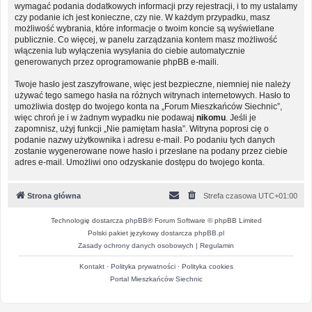
wymagać podania dodatkowych informacji przy rejestracji, i to my ustalamy
czy podanie ich jest konieczne, czy nie. W każdym przypadku, masz
możliwość wybrania, które informacje o twoim koncie są wyświetlane
publicznie. Co więcej, w panelu zarządzania kontem masz możliwość
włączenia lub wyłączenia wysyłania do ciebie automatycznie
generowanych przez oprogramowanie phpBB e-maili.
Twoje hasło jest zaszyfrowane, więc jest bezpieczne, niemniej nie należy
używać tego samego hasła na różnych witrynach internetowych. Hasło to
umożliwia dostęp do twojego konta na „Forum Mieszkańców Siechnic”,
więc chroń je i w żadnym wypadku nie podawaj
nikomu
. Jeśli je
zapomnisz, użyj funkcji „Nie pamiętam hasła”. Witryna poprosi cię o
podanie nazwy użytkownika i adresu e-mail. Po podaniu tych danych
zostanie wygenerowane nowe hasło i przesłane na podany przez ciebie
adres e-mail. Umożliwi ono odzyskanie dostępu do twojego konta.
Strona główna
Strefa czasowa
UTC+01:00
Technologię dostarcza
phpBB
® Forum Software © phpBB Limited
Polski pakiet językowy dostarcza
phpBB.pl
Zasady ochrony danych osobowych
|
Regulamin
Kontakt
·
Polityka prywatności
·
Polityka cookies
Portal Mieszkańców Siechnic