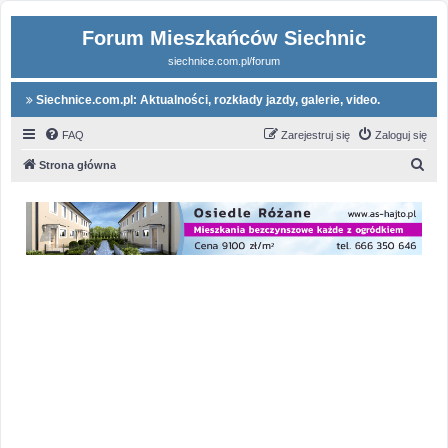
Forum Mieszkańców Siechnic
siechnice.com.pl/forum
Siechnice.com.pl: Aktualności, rozkłady jazdy, galerie, video.
FAQ
Zarejestruj się
Zaloguj się
S
Strona główna
z
u
k
a
j