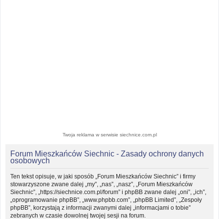
Twoja reklama w serwisie siechnice.com.pl
Forum Mieszkańców Siechnic - Zasady ochrony danych
osobowych
Ten tekst opisuje, w jaki sposób „Forum Mieszkańców Siechnic” i firmy
stowarzyszone zwane dalej „my”, „nas”, „nasz”, „Forum Mieszkańców
Siechnic”, „https://siechnice.com.pl/forum” i phpBB zwane dalej „oni”, „ich”,
„oprogramowanie phpBB”, „www.phpbb.com”, „phpBB Limited”, „Zespoły
phpBB”, korzystają z informacji zwanymi dalej „informacjami o tobie”
zebranych w czasie dowolnej twojej sesji na forum.