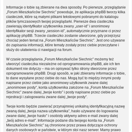
Informacje o tobie są zbierane na dwa sposoby. Po pierwsze, przeglądanie
„Forum Mieszkańców Siechnic” powoduje, że aplikacja phpBB tworzy kilka
ciasteczek, które są małymi plikami tekstowymi pobranymi do katalogu
plików tymczasowych twojej przeglądarki. Pierwsze dwa ciasteczka
zawierają identyfikator użytkownika zwany „user-id” i anonimowy
identyfikator sesji zwany „session-id”, automatycznie przyznane ci przez
aplikację phpBB. Trzecie ciasteczko zostanie utworzone, gdy przejrzysz
chociaż jeden temat na „Forum Mieszkańców Siechnic”. Jest ono używane
do zapisania informacji, które tematy zostały przez ciebie przeczytane i
służy do ułatwienia ci nawigacji na forum.
W czasie przeglądania „Forum Mieszkańców Siechnic” możemy też
utworzyć ciasteczka niezależne od oprogramowania phpBB, ale ich ten
dokument nie dotyczy – ma on opisywać tylko strony stworzone przez
oprogramowanie phpBB. Drugi sposób, w jaki zbieramy informacje o tobie,
to dane wysyłane przez ciebie do nas. Mogą być to między innymi posty
napisane przez ciebie jako anonimowy użytkownik zwane dalej
„anonimowe posty”, konta użytkownika założone na „Forum Mieszkańców
Siechnic” zwane dalej „twoje konto” i posty napisane przez ciebie po
rejestracji i zalogowaniu zwane dalej „twoje posty”.
Twoje konto będzie zawierać przynajmniej unikalną identyfikacyjną nazwę
zwaną dalej „twoja nazwa użytkownika”, hasło używane do logowania
zwane dalej „twoje hasło” i osobisty aktywny adres e-mail zwany dalej
„twój adres e-mail”. Informacje podane dla twojego konta na „Forum
Mieszkańców Siechnic” są chronione przez prawa dotyczące ochrony
danych osobowych w państwie, w którym stoi nasz serwer. Mamy prawo