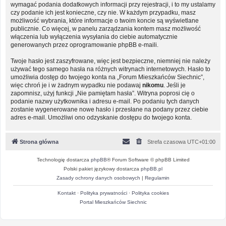
wymagać podania dodatkowych informacji przy rejestracji, i to my ustalamy
czy podanie ich jest konieczne, czy nie. W każdym przypadku, masz
możliwość wybrania, które informacje o twoim koncie są wyświetlane
publicznie. Co więcej, w panelu zarządzania kontem masz możliwość
włączenia lub wyłączenia wysyłania do ciebie automatycznie
generowanych przez oprogramowanie phpBB e-maili.
Twoje hasło jest zaszyfrowane, więc jest bezpieczne, niemniej nie należy
używać tego samego hasła na różnych witrynach internetowych. Hasło to
umożliwia dostęp do twojego konta na „Forum Mieszkańców Siechnic”,
więc chroń je i w żadnym wypadku nie podawaj
nikomu
. Jeśli je
zapomnisz, użyj funkcji „Nie pamiętam hasła”. Witryna poprosi cię o
podanie nazwy użytkownika i adresu e-mail. Po podaniu tych danych
zostanie wygenerowane nowe hasło i przesłane na podany przez ciebie
adres e-mail. Umożliwi ono odzyskanie dostępu do twojego konta.
Strona główna
Strefa czasowa
UTC+01:00
Technologię dostarcza
phpBB
® Forum Software © phpBB Limited
Polski pakiet językowy dostarcza
phpBB.pl
Zasady ochrony danych osobowych
|
Regulamin
Kontakt
·
Polityka prywatności
·
Polityka cookies
Portal Mieszkańców Siechnic