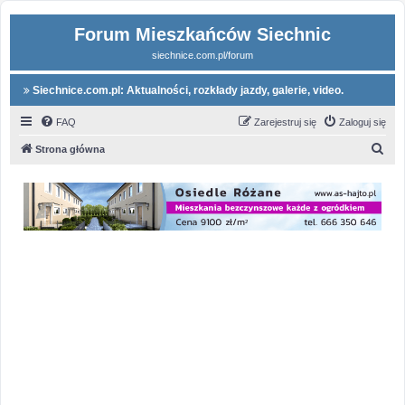
Forum Mieszkańców Siechnic
siechnice.com.pl/forum
Siechnice.com.pl: Aktualności, rozkłady jazdy, galerie, video.
FAQ
Zarejestruj się
Zaloguj się
S
Strona główna
z
u
k
a
j