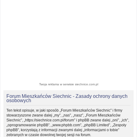
Twoja reklama w serwisie siechnice.com.pl
Forum Mieszkańców Siechnic - Zasady ochrony danych
osobowych
Ten tekst opisuje, w jaki sposób „Forum Mieszkańców Siechnic” i firmy
stowarzyszone zwane dalej „my”, „nas”, „nasz”, „Forum Mieszkańców
Siechnic”, „https://siechnice.com.pl/forum” i phpBB zwane dalej „oni”, „ich”,
„oprogramowanie phpBB”, „www.phpbb.com”, „phpBB Limited”, „Zespoły
phpBB”, korzystają z informacji zwanymi dalej „informacjami o tobie”
zebranych w czasie dowolnej twojej sesji na forum.