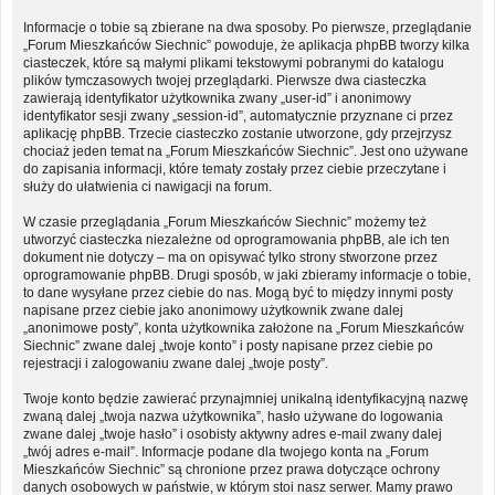
Informacje o tobie są zbierane na dwa sposoby. Po pierwsze, przeglądanie
„Forum Mieszkańców Siechnic” powoduje, że aplikacja phpBB tworzy kilka
ciasteczek, które są małymi plikami tekstowymi pobranymi do katalogu
plików tymczasowych twojej przeglądarki. Pierwsze dwa ciasteczka
zawierają identyfikator użytkownika zwany „user-id” i anonimowy
identyfikator sesji zwany „session-id”, automatycznie przyznane ci przez
aplikację phpBB. Trzecie ciasteczko zostanie utworzone, gdy przejrzysz
chociaż jeden temat na „Forum Mieszkańców Siechnic”. Jest ono używane
do zapisania informacji, które tematy zostały przez ciebie przeczytane i
służy do ułatwienia ci nawigacji na forum.
W czasie przeglądania „Forum Mieszkańców Siechnic” możemy też
utworzyć ciasteczka niezależne od oprogramowania phpBB, ale ich ten
dokument nie dotyczy – ma on opisywać tylko strony stworzone przez
oprogramowanie phpBB. Drugi sposób, w jaki zbieramy informacje o tobie,
to dane wysyłane przez ciebie do nas. Mogą być to między innymi posty
napisane przez ciebie jako anonimowy użytkownik zwane dalej
„anonimowe posty”, konta użytkownika założone na „Forum Mieszkańców
Siechnic” zwane dalej „twoje konto” i posty napisane przez ciebie po
rejestracji i zalogowaniu zwane dalej „twoje posty”.
Twoje konto będzie zawierać przynajmniej unikalną identyfikacyjną nazwę
zwaną dalej „twoja nazwa użytkownika”, hasło używane do logowania
zwane dalej „twoje hasło” i osobisty aktywny adres e-mail zwany dalej
„twój adres e-mail”. Informacje podane dla twojego konta na „Forum
Mieszkańców Siechnic” są chronione przez prawa dotyczące ochrony
danych osobowych w państwie, w którym stoi nasz serwer. Mamy prawo