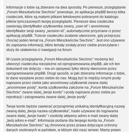
Informacje o tobie są zbierane na dwa sposoby. Po pierwsze, przeglądanie
„Forum Mieszkańców Siechnic” powoduje, że aplikacja phpBB tworzy kilka
ciasteczek, które są małymi plikami tekstowymi pobranymi do katalogu
plików tymczasowych twojej przeglądarki. Pierwsze dwa ciasteczka
zawierają identyfikator użytkownika zwany „user-id” i anonimowy
identyfikator sesji zwany „session-id”, automatycznie przyznane ci przez
aplikację phpBB. Trzecie ciasteczko zostanie utworzone, gdy przejrzysz
chociaż jeden temat na „Forum Mieszkańców Siechnic”. Jest ono używane
do zapisania informacji, które tematy zostały przez ciebie przeczytane i
służy do ułatwienia ci nawigacji na forum.
W czasie przeglądania „Forum Mieszkańców Siechnic” możemy też
utworzyć ciasteczka niezależne od oprogramowania phpBB, ale ich ten
dokument nie dotyczy – ma on opisywać tylko strony stworzone przez
oprogramowanie phpBB. Drugi sposób, w jaki zbieramy informacje o tobie,
to dane wysyłane przez ciebie do nas. Mogą być to między innymi posty
napisane przez ciebie jako anonimowy użytkownik zwane dalej
„anonimowe posty”, konta użytkownika założone na „Forum Mieszkańców
Siechnic” zwane dalej „twoje konto” i posty napisane przez ciebie po
rejestracji i zalogowaniu zwane dalej „twoje posty”.
Twoje konto będzie zawierać przynajmniej unikalną identyfikacyjną nazwę
zwaną dalej „twoja nazwa użytkownika”, hasło używane do logowania
zwane dalej „twoje hasło” i osobisty aktywny adres e-mail zwany dalej
„twój adres e-mail”. Informacje podane dla twojego konta na „Forum
Mieszkańców Siechnic” są chronione przez prawa dotyczące ochrony
danych osobowych w państwie, w którym stoi nasz serwer. Mamy prawo