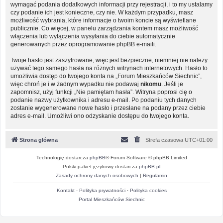
wymagać podania dodatkowych informacji przy rejestracji, i to my ustalamy
czy podanie ich jest konieczne, czy nie. W każdym przypadku, masz
możliwość wybrania, które informacje o twoim koncie są wyświetlane
publicznie. Co więcej, w panelu zarządzania kontem masz możliwość
włączenia lub wyłączenia wysyłania do ciebie automatycznie
generowanych przez oprogramowanie phpBB e-maili.
Twoje hasło jest zaszyfrowane, więc jest bezpieczne, niemniej nie należy
używać tego samego hasła na różnych witrynach internetowych. Hasło to
umożliwia dostęp do twojego konta na „Forum Mieszkańców Siechnic”,
więc chroń je i w żadnym wypadku nie podawaj
nikomu
. Jeśli je
zapomnisz, użyj funkcji „Nie pamiętam hasła”. Witryna poprosi cię o
podanie nazwy użytkownika i adresu e-mail. Po podaniu tych danych
zostanie wygenerowane nowe hasło i przesłane na podany przez ciebie
adres e-mail. Umożliwi ono odzyskanie dostępu do twojego konta.
Strona główna
Strefa czasowa
UTC+01:00
Technologię dostarcza
phpBB
® Forum Software © phpBB Limited
Polski pakiet językowy dostarcza
phpBB.pl
Zasady ochrony danych osobowych
|
Regulamin
Kontakt
·
Polityka prywatności
·
Polityka cookies
Portal Mieszkańców Siechnic