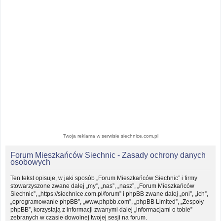
Twoja reklama w serwisie siechnice.com.pl
Forum Mieszkańców Siechnic - Zasady ochrony danych
osobowych
Ten tekst opisuje, w jaki sposób „Forum Mieszkańców Siechnic” i firmy
stowarzyszone zwane dalej „my”, „nas”, „nasz”, „Forum Mieszkańców
Siechnic”, „https://siechnice.com.pl/forum” i phpBB zwane dalej „oni”, „ich”,
„oprogramowanie phpBB”, „www.phpbb.com”, „phpBB Limited”, „Zespoły
phpBB”, korzystają z informacji zwanymi dalej „informacjami o tobie”
zebranych w czasie dowolnej twojej sesji na forum.