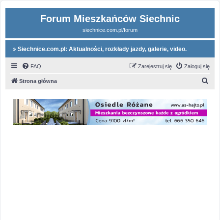
Forum Mieszkańców Siechnic
siechnice.com.pl/forum
Siechnice.com.pl: Aktualności, rozkłady jazdy, galerie, video.
FAQ
Zarejestruj się
Zaloguj się
S
Strona główna
z
u
k
a
j