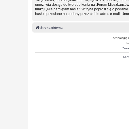
umożliwia dostęp do twojego konta na „Forum Mieszkańców
funkcji „Nie pamiętam hasła”. Witryna poprosi cię o podan
hasło i przesłane na podany przez ciebie adres e-mail. Um
Strona główna
Technologię 
P
Zasa
Kont