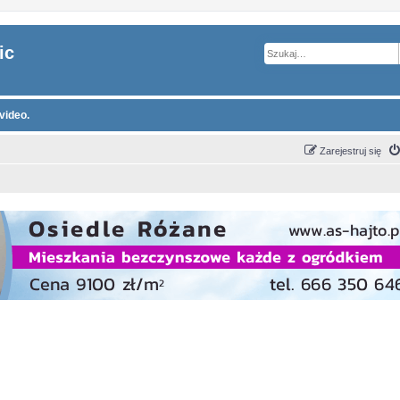
ic
video.
Zarejestruj się