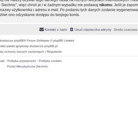
 Siechnic”, więc chroń je i w żadnym wypadku nie podawaj
nikomu
. Jeśli je zapom
ie nazwy użytkownika i adresu e-mail. Po podaniu tych danych zostanie wygenero
ożliwi ono odzyskanie dostępu do twojego konta.
Kontakt z nami
Usuń ciasteczka witryny
Strefa czasowa
dostarcza
phpBB
® Forum Software © phpBB Limited
olski pakiet językowy dostarcza
phpBB.pl
dy ochrony danych osobowych
|
Regulamin
akt
·
Polityka prywatności
·
Polityka cookies
Portal Mieszkańców Siechnic