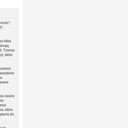
chnic”,
B”,
y kilka
ierają
B. Trzecie
i, które
okument
 wysyłane
ta
 zwane
nia zwane
ców
ania
ia, które
yłania do
o to