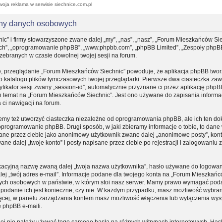
woja reklama w serwisie siechnice.com.pl
ony danych osobowych
ic” i firmy stowarzyszone zwane dalej „my”, „nas”, „nasz”, „Forum Mieszkańców Sie
, „ich”, „oprogramowanie phpBB”, „www.phpbb.com”, „phpBB Limited”, „Zespoły phpB
 zebranych w czasie dowolnej twojej sesji na forum.
e, przeglądanie „Forum Mieszkańców Siechnic” powoduje, że aplikacja phpBB tworz
do katalogu plików tymczasowych twojej przeglądarki. Pierwsze dwa ciasteczka zaw
yfikator sesji zwany „session-id”, automatycznie przyznane ci przez aplikację phpB
n temat na „Forum Mieszkańców Siechnic”. Jest ono używane do zapisania informacj
a ci nawigacji na forum.
my też utworzyć ciasteczka niezależne od oprogramowania phpBB, ale ich ten d
 oprogramowanie phpBB. Drugi sposób, w jaki zbieramy informacje o tobie, to dane
sane przez ciebie jako anonimowy użytkownik zwane dalej „anonimowe posty”, kon
e dalej „twoje konto” i posty napisane przez ciebie po rejestracji i zalogowaniu
fikacyjną nazwę zwaną dalej „twoja nazwa użytkownika”, hasło używane do logowa
dalej „twój adres e-mail”. Informacje podane dla twojego konta na „Forum Mieszkań
nych osobowych w państwie, w którym stoi nasz serwer. Mamy prawo wymagać pod
zy podanie ich jest konieczne, czy nie. W każdym przypadku, masz możliwość wybran
ięcej, w panelu zarządzania kontem masz możliwość włączenia lub wyłączenia wys
 phpBB e-maili.
iej nie należy używać tego samego hasła na różnych witrynach internetowych. Hasł