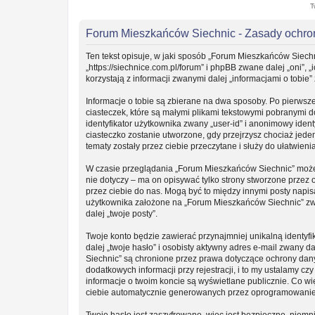
T
Forum Mieszkańców Siechnic - Zasady ochr
Ten tekst opisuje, w jaki sposób „Forum Mieszkańców Siechn
„https://siechnice.com.pl/forum” i phpBB zwane dalej „oni”
korzystają z informacji zwanymi dalej „informacjami o tobie”
Informacje o tobie są zbierane na dwa sposoby. Po pierwsz
ciasteczek, które są małymi plikami tekstowymi pobranymi 
identyfikator użytkownika zwany „user-id” i anonimowy ident
ciasteczko zostanie utworzone, gdy przejrzysz chociaż jede
tematy zostały przez ciebie przeczytane i służy do ułatwieni
W czasie przeglądania „Forum Mieszkańców Siechnic” może
nie dotyczy – ma on opisywać tylko strony stworzone przez
przez ciebie do nas. Mogą być to między innymi posty napi
użytkownika założone na „Forum Mieszkańców Siechnic” zwan
dalej „twoje posty”.
Twoje konto będzie zawierać przynajmniej unikalną identy
dalej „twoje hasło” i osobisty aktywny adres e-mail zwany 
Siechnic” są chronione przez prawa dotyczące ochrony da
dodatkowych informacji przy rejestracji, i to my ustalamy c
informacje o twoim koncie są wyświetlane publicznie. Co w
ciebie automatycznie generowanych przez oprogramowanie
Twoje hasło jest zaszyfrowane, więc jest bezpieczne, niemn